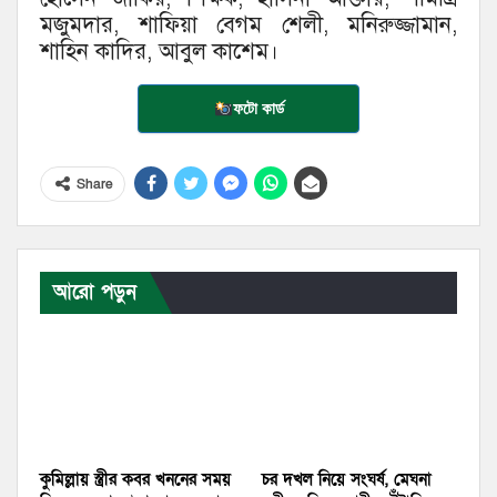
মজুমদার, শাফিয়া বেগম শেলী, মনিরুজ্জামান,
শাহিন কাদির, আবুল কাশেম।
ফটো কার্ড
Share
আরো পড়ুন
কুমিল্লায় স্ত্রীর কবর খননের সময়
চর দখল নিয়ে সংঘর্ষ, মেঘনা