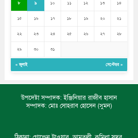
৯
৮
১০
১১
১২
১৩
১৪
১৫
১৬
১৭
১৮
১৯
২০
২১
২২
২৩
২৪
২৫
২৬
২৭
২৮
২৯
৩০
৩১
« জুলাই
সেপ্টেম্বর »
উপদেষ্টা সম্পাদক:
ইঞ্জিনিয়ার রাজীব হাসান
সম্পাদক:
মোঃ সোহরাব হোসেন (সুমন)
ঠিকানা:
গোল্ডেন টাওয়ার, আমতলী, কুমিল্লা সদর,