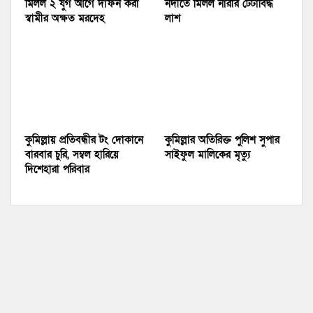
মিলল ২ যুগ আগে দাফন করা
নদীতে মিলল নারীর টেঁটাবিদ্ধ
স্বামীর অক্ষত মরদেহ
লাশ
কুমিল্লায় প্রতিবন্ধীর টং দোকানে
কুমিল্লার অতিরিক্ত পুলিশ সুপার
বারবার চুরি, সম্বল হারিয়ে
সাইফুল মালিকের মৃত্যু
দিশেহারা পরিবার