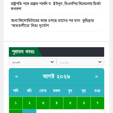
রাষ্ট্রপতি পদে প্রস্তাব পাননি ড. ইউনূস, বিএনপির বিবেচনায় মির্জা
ফখরুল
আধা কিলোমিটারের কাজ চলছে মাসের পর মাস: কুমিল্লার
‘আমতলীতে’ নিত্য দুর্ভোগ
মেয়েদের আপত্তিকর ছবি তুলে লন্ডনে বয়ফ্রেন্ডের কাছে
পাঠাতেন ইসলামী বিশ্ববিদ্যালয়ের ছাত্রী
পুরাতন খবরঃ
পুলিশকে পিটিয়ে রক্তাক্ত করেছি এ দৃশ্য কি আপনারা দেখেননি:
এনসিপি নেতা
পাঁচ দেশি মাছে মিলল মাইক্রোপ্লাস্টিক, সবচেয়ে বেশি কই মাছে
আগষ্ট ২০২৬
«
»
বাংলাদেশী কর্মীদের আকামা নিয়ে বড় সুখবর দিলো সৌদি
সরকার
শনি
রবি
সোম
মঙ্গল
বুধ
বৃহ
শুক্র
ভারতের পূর্ব সীমান্তে এখন ‘আরেকটি পাকিস্তান’ গড়ে উঠেছে:
২
১
৩
৪
৫
৬
৭
সজীব ওয়াজেদ জয়