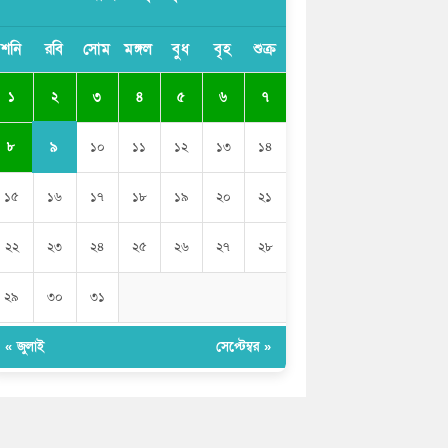
মেয়েদের আপত্তিকর ছবি তুলে লন্ডনে বয়ফ্রেন্ডের
কাছে পাঠাতেন ইসলামী বিশ্ববিদ্যালয়ের ছাত্রী
শনি
রবি
সোম
মঙ্গল
বুধ
বৃহ
শুক্র
পুলিশকে পিটিয়ে রক্তাক্ত করেছি এ দৃশ্য কি
২
১
৩
৪
৫
৬
৭
আপনারা দেখেননি: এনসিপি নেতা
৯
৮
১০
১১
১২
১৩
১৪
১৫
১৬
১৭
১৮
১৯
২০
২১
২২
২৩
২৪
২৫
২৬
২৭
২৮
২৯
৩০
৩১
« জুলাই
সেপ্টেম্বর »