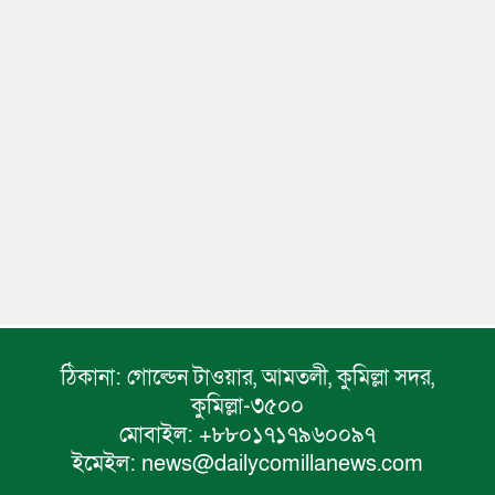
ঠিকানা:
গোল্ডেন টাওয়ার, আমতলী, কুমিল্লা সদর,
কুমিল্লা-৩৫০০
মোবাইল:
+৮৮০১৭১৭৯৬০০৯৭
ইমেইল:
news@dailycomillanews.com