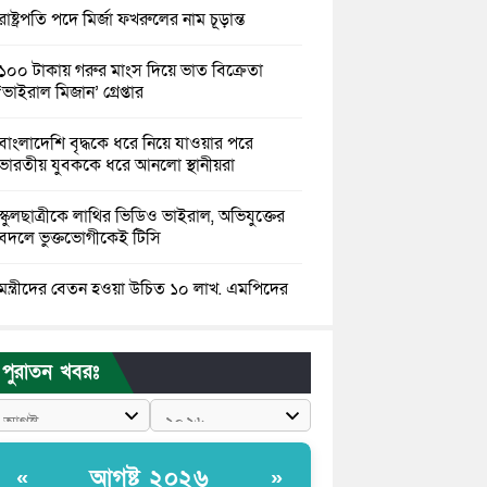
রাষ্ট্রপতি পদে মির্জা ফখরুলের নাম চূড়ান্ত
১০০ টাকায় গরুর মাংস দিয়ে ভাত বিক্রেতা
‘ভাইরাল মিজান’ গ্রেপ্তার
বাংলাদেশি বৃদ্ধকে ধরে নিয়ে যাওয়ার পরে
ভারতীয় যুবককে ধরে আনলো স্থানীয়রা
স্কুলছাত্রীকে লাথির ভিডিও ভাইরাল, অভিযুক্তের
বদলে ভুক্তভোগীকেই টিসি
মন্ত্রীদের বেতন হওয়া উচিত ১০ লাখ, এমপিদের
৫ লাখ: নুরুল হক নুর
রাষ্ট্রপতি পদে প্রস্তাব পাননি ড. ইউনূস, বিএনপির
পুরাতন খবরঃ
বিবেচনায় মির্জা ফখরুল
আধা কিলোমিটারের কাজ চলছে মাসের পর মাস:
কুমিল্লার ‘আমতলীতে’ নিত্য দুর্ভোগ
আগষ্ট ২০২৬
«
»