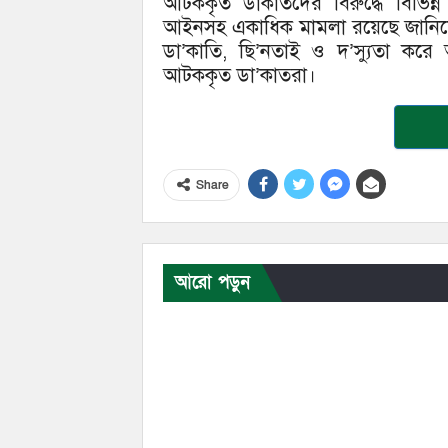
আটককৃত ডাকাতদের বিরুদ্ধে বিভিন্ন 
আইনসহ একাধিক মামলা রয়েছে জানিয়েছে
ডা’কাতি, ছি’নতাই ও দ’স্যুতা করে
আটককৃত ডা’কাতরা।
Share
আরো পড়ুন