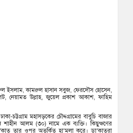
ুল ইসলাম, কামরুল হাসান সবুজ, ফেরদৌস হোসেন,
ট, নেয়ামত উল্লাহ, জুয়েল প্রকাশ আকাশ, ফাহিম
কা-চট্টগ্রাম মহাসড়কের চৌদ্দগ্রামের বাবুচি বাজার
 শাহীন আলম (৩০) নামে এক ব্যক্তি। কিছুক্ষণের
কাত তার ওপর অতর্কিত হা’মলা করে। ডা’কাতরা