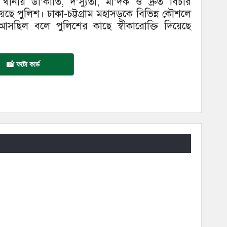
থানায় ডা’কাতি, দ’স্যুতা, মা’দক ও দ্রুত বিচার
 পুলিশ। ঢাকা-চট্টগ্রাম মহাসড়কে বিভিন্ন কৌশলে
 আসছিল বলে পুলিশের কাছে স্বীকারোক্তি দিয়েছে
📸 ফটো কার্ড