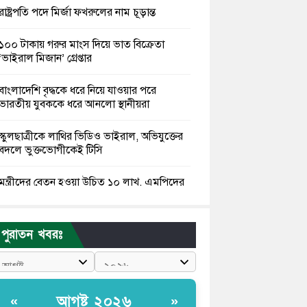
রাষ্ট্রপতি পদে মির্জা ফখরুলের নাম চূড়ান্ত
১০০ টাকায় গরুর মাংস দিয়ে ভাত বিক্রেতা
‘ভাইরাল মিজান’ গ্রেপ্তার
বাংলাদেশি বৃদ্ধকে ধরে নিয়ে যাওয়ার পরে
ভারতীয় যুবককে ধরে আনলো স্থানীয়রা
স্কুলছাত্রীকে লাথির ভিডিও ভাইরাল, অভিযুক্তের
বদলে ভুক্তভোগীকেই টিসি
মন্ত্রীদের বেতন হওয়া উচিত ১০ লাখ, এমপিদের
৫ লাখ: নুরুল হক নুর
রাষ্ট্রপতি পদে প্রস্তাব পাননি ড. ইউনূস, বিএনপির
পুরাতন খবরঃ
বিবেচনায় মির্জা ফখরুল
আধা কিলোমিটারের কাজ চলছে মাসের পর মাস:
কুমিল্লার ‘আমতলীতে’ নিত্য দুর্ভোগ
আগষ্ট ২০২৬
«
»