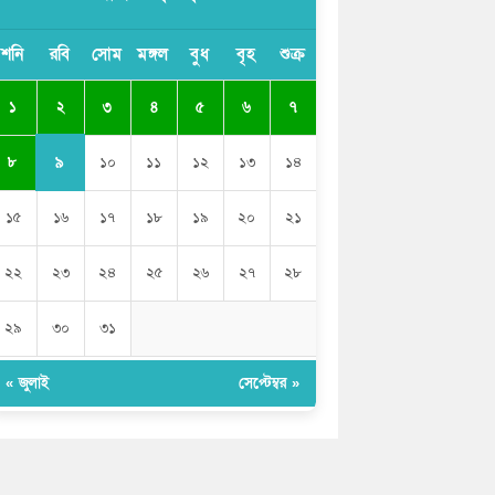
মেয়েদের আপত্তিকর ছবি তুলে লন্ডনে বয়ফ্রেন্ডের
কাছে পাঠাতেন ইসলামী বিশ্ববিদ্যালয়ের ছাত্রী
শনি
রবি
সোম
মঙ্গল
বুধ
বৃহ
শুক্র
পুলিশকে পিটিয়ে রক্তাক্ত করেছি এ দৃশ্য কি
২
১
৩
৪
৫
৬
৭
আপনারা দেখেননি: এনসিপি নেতা
৯
৮
১০
১১
১২
১৩
১৪
১৫
১৬
১৭
১৮
১৯
২০
২১
২২
২৩
২৪
২৫
২৬
২৭
২৮
২৯
৩০
৩১
« জুলাই
সেপ্টেম্বর »