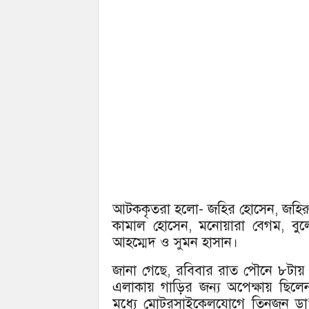
আটককৃতরা হলো- জহির হোসেন, জহির
কামাল হোসেন, মনোয়ারা বেগম, বুলে
আহম্মেদ ও সুমন হাসান।
জানা গেছে, রবিবার রাত পৌনে ৮টায় ঢা
এলাকায় গাড়ির জন্য অপেক্ষায় ছিলেন
মধ্যে মোটরসাইকেলযোগে তিনজন ডা’