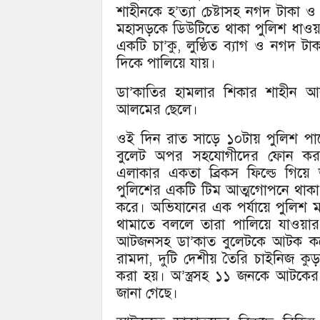
শাহীনকে হ’ত্যা চেষ্টাসহ নগদ টাকা
মহাসড়কে ডিউটিতে থাকা পুলিশ ধাও
একটি চা’কু, লুণ্ঠিত ব্যাগ ও নগদ টা
দিকে পালিয়ে যায়।
ডা’কাতির হামলার শিকার শাহীন আল
আলমের ছেলে।
ওই দিন রাত সাড়ে ১০টায় পুলিশ পা
বুলেট অপর সহযোগীদের ফোন করলে
এলাকার একতা ব্রিকস ফিল্ডে গিয়ে
পুলিশের একটি টিম আত্মগোপনে থাক
করে। অভিযানের এক পর্যায়ে পুলিশ 
থামাতে বললে তারা পালিয়ে যাওয়ার 
আটজনসহ ডা’কাত বুলেটকে আটক করে
রামদা, দুটি দেশীয় তৈরি চাইনিজ কুড়
করা হয়। অ’স্ত্রসহ ১১ জনকে আটকের ঘট
জানা গেছে।