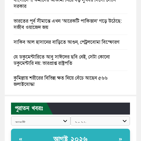
সরকার
ভারতের পূর্ব সীমান্তে এখন ‘আরেকটি পাকিস্তান’ গড়ে উঠেছে:
সজীব ওয়াজেদ জয়
সাকিব আল হাসানের বাড়িতে আগুন, পেট্রলবোমা বিস্ফোরণ
যে ডকুমেন্টারিতে আবু সাঈদের ছবি নেই, সেটা কোনো
ডকুমেন্টারি নয়: ভারপ্রাপ্ত রাষ্ট্রপতি
কুমিল্লায় শরীরের বিভিন্ন ক্ষত নিয়ে বেঁচে আছেন ৫৬৬
জুলাইযোদ্ধা
তারেক রহমান ক্ষমতায় থাকবেন না, পতন শুরু হয়ে গেছে:
পাটওয়ারী
পুরাতন খবরঃ
শেখ হাসিনাকে আর রাখতে চাচ্ছে না ভারত: আসিফ মাহমুদ
জুলাই কোনো শ্রেণি বা গোষ্ঠীর নয়, এটি সর্বস্তরের মানুষের: ড.
আগষ্ট ২০২৬
«
»