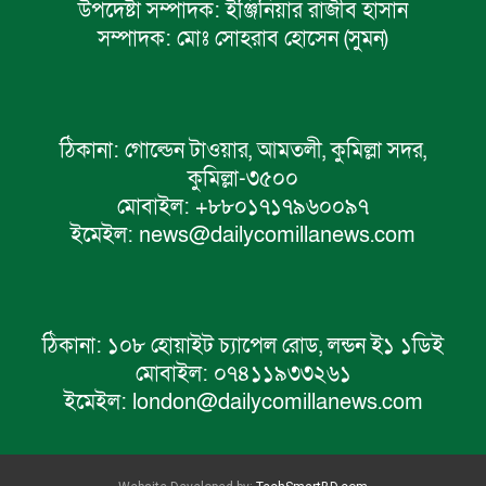
উপদেষ্টা সম্পাদক:
ইঞ্জিনিয়ার রাজীব হাসান
সম্পাদক:
মোঃ সোহরাব হোসেন (সুমন)
ঠিকানা:
গোল্ডেন টাওয়ার, আমতলী, কুমিল্লা সদর,
কুমিল্লা-৩৫০০
মোবাইল:
+৮৮০১৭১৭৯৬০০৯৭
ইমেইল:
news@dailycomillanews.com
ঠিকানা:
১০৮ হোয়াইট চ্যাপেল রোড, লন্ডন ই১ ১ডিই
মোবাইল:
০৭৪১১৯৩৩২৬১
ইমেইল:
london@dailycomillanews.com