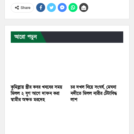
Share
আরো পড়ুন
কুমিল্লায় স্ত্রীর কবর খননের সময়
চর দখল নিয়ে সংঘর্ষ, মেঘনা
মিলল ২ যুগ আগে দাফন করা
নদীতে মিলল নারীর টেঁটাবিদ্ধ
স্বামীর অক্ষত মরদেহ
লাশ