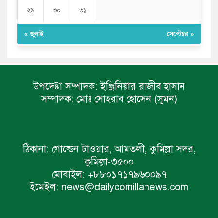
২৯
৩০
৩১
« জুলাই
সেপ্টেম্বর »
উপদেষ্টা সম্পাদক:
ইঞ্জিনিয়ার রাজীব হাসান
সম্পাদক:
মোঃ সোহরাব হোসেন (সুমন)
ঠিকানা:
গোল্ডেন টাওয়ার, আমতলী, কুমিল্লা সদর,
কুমিল্লা-৩৫০০
মোবাইল:
+৮৮০১৭১৭৯৬০০৯৭
ইমেইল:
news@dailycomillanews.com