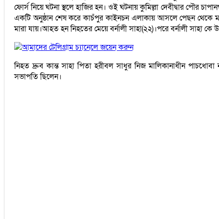
ফোর্স নিয়ে ঘটনা স্থলে হাজির হন। ওই ঘটনায় কুমিল্লা দেবীদ্বার পৌর চাপান
একটি অনুষ্ঠান শেষ করে কাচঁপুর কাইনচন এলাকায় আসলে পেছন থেকে মালবাহী
মারা যায়।আহত হন নিহতের মেয়ে বর্নালী সাহা(২২)।পরে বর্নালী সাহা কে উ
আমাদের টেলিগ্রাম চ্যানেলে জয়েন করুন
নিহত দ্রুব কান্ত সাহা পিতা হরীবল সাধুর নিজ মালিকানাধীন পাচধোবা নরস
সভাপতি ছিলেন।