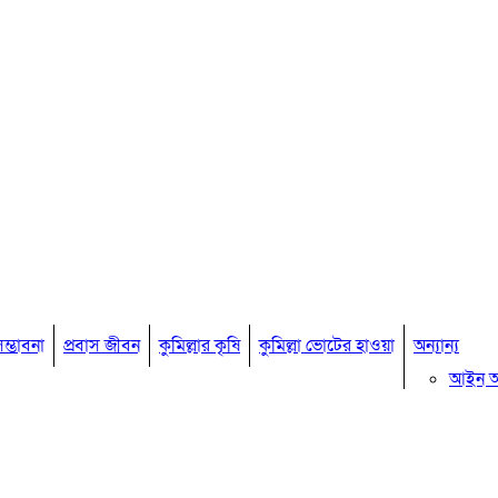
ম্ভাবনা
প্রবাস জীবন
কুমিল্লার কৃষি
কুমিল্লা ভোটের হাওয়া
অন্যান্য
আইন 
মতামত
কুমিল্ল
বিখ্যাত ব
কুমিল্ল