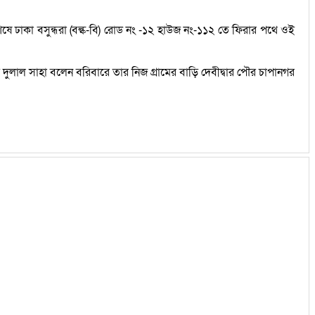
শেষে ঢাকা বসুন্ধরা (বল্ক-বি) রোড নং -১২ হাউজ নং-১১২ তে ফিরার পথে ওই
লাল সাহা বলেন বরিবারে তার নিজ গ্রামের বাড়ি দেবীদ্বার পৌর চাপানগর