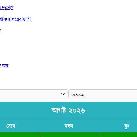
দুর্ভোগ
বিদ্যালয়ের ছাত্রী
া
দ জয়
 রাষ্ট্রপতি
আগষ্ট ২০২৬
সোম
মঙ্গল
বুধ