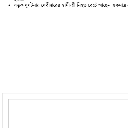
চৌদ্দগ্রাম
সড়ক দুর্ঘটনায় দেবীদ্বারের স্বামী-স্ত্রী নিহত বেচেঁ আছেন একমাত্র 
নাঙ্গলকোট
মনোহরগঞ্জ
বরুড়া
লালমাই
দাউদকান্দি
চান্দিনা
মুরাদনগর
দেবিদ্বার
হোমনা
তিতাস
মেঘনা