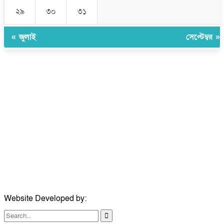
২৯
৩০
৩১
« জুলাই
সেপ্টেম্বর »
উপদেষ্টা সম্পাদক:
ইঞ্জিনিয়ার রাজীব হাসান
সম্পাদক:
মোঃ সোহরাব হোসেন (সুমন)
ঠিকানা:
গোল্ডেন টাওয়ার, আমতলী, কুমিল্লা সদর, কুমিল্লা-৩৫০০
মোবাইল:
+৮৮০১৭১৭৯৬০০৯৭
ইমেইল:
news@dailycomillanews.com
ঠিকানা:
১০৮ হোয়াইট চ্যাপেল রোড, লন্ডন ই১ ১ডিই
মোবাইল:
০৭৪১১৯৩৩২৬১
ইমেইল:
london@dailycomillanews.com
Website Developed by:
TechSmartBD.com