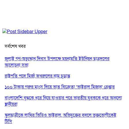
সর্বশেষ খবর
জুলাই গণ-অভ্যুত্থান দিবস উপলক্ষে ময়নামতি ইউনিয়ন ছাত্রদলের
আলোচনা সভা
রাষ্ট্রপতি পদে মির্জা ফখরুলের নাম চূড়ান্ত
১০০ টাকায় গরুর মাংস দিয়ে ভাত বিক্রেতা ‘ভাইরাল মিজান’ গ্রেপ্তার
বাংলাদেশি বৃদ্ধকে ধরে নিয়ে যাওয়ার পরে ভারতীয় যুবককে ধরে আনলো
স্থানীয়রা
স্কুলছাত্রীকে লাথির ভিডিও ভাইরাল, অভিযুক্তের বদলে ভুক্তভোগীকেই
টিসি