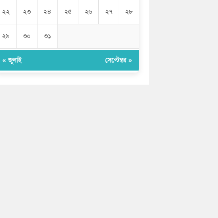
২২
২৩
২৪
২৫
২৬
২৭
২৮
২৯
৩০
৩১
« জুলাই
সেপ্টেম্বর »