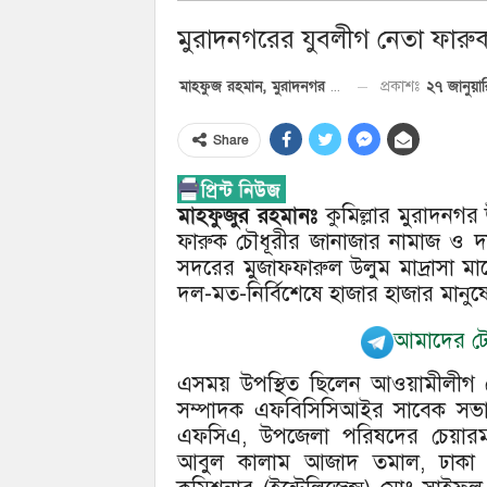
মুরাদনগরের যুবলীগ নেতা ফারু
২৭ জানুয়
প্রকাশঃ
মাহফুজ রহমান, মুরাদনগর প্রতিনিধি
Share
মাহফুজুর রহমানঃ
কুমিল্লার মুরাদন
ফারুক চৌধূরীর জানাজার নামাজ ও দ
সদরের মুজাফফারুল উলুম মাদ্রাসা মা
দল-মত-নির্বিশেষে হাজার হাজার মানু
আমাদের টেল
এসময় উপস্থিত ছিলেন আওয়ামীলীগ কে
সম্পাদক এফবিসিসিআইর সাবেক সভাপত
এফসিএ, উপজেলা পরিষদের চেয়ারম
আবুল কালাম আজাদ তমাল, ঢাকা মে