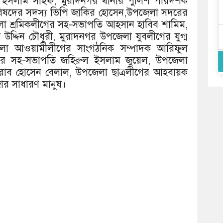
ল ইসলাম সাইফ, মুরাদনগর থানার পুলিশ পরিদর্শক
া পরিষদের সদস্য ভিপি জাকির হোসেন,উপজেলা সদরের
েলা শ্রমিকলীগের সহ-সভাপতি আহসান হাবিব শামিম,
উদ্দিন চৌধূরী, মুরাদনগর উপজেলা যুবলীগের যুগ্ম
া আওয়ামীলীগের সাংগঠনিক সম্পাদক আরিফুল
ীগের সহ-সভাপতি জহিরুল ইসলাম জুয়েল, উপজেলা
োহরাব হোসেন বেলাল, উপজেলা ছাত্রলীগের আহবায়ক
ার সাধারণ মানুষ।