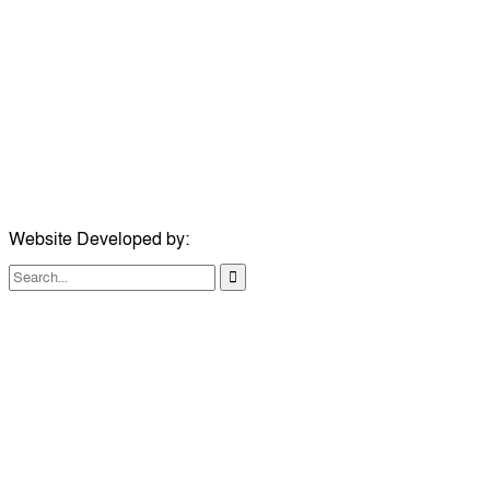
ঠিকানা:
গোল্ডেন টাওয়ার, আমতলী, কুমিল্লা সদর, কুমিল্লা-৩৫০০
মোবাইল:
+৮৮০১৭১৭৯৬০০৯৭
ইমেইল:
news@dailycomillanews.com
ঠিকানা:
১০৮ হোয়াইট চ্যাপেল রোড, লন্ডন ই১ ১ডিই
মোবাইল:
০৭৪১১৯৩৩২৬১
ইমেইল:
london@dailycomillanews.com
Website Developed by:
TechSmartBD.com