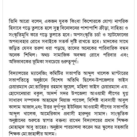
তিনি আরো বলেন, একজন যুবক কিংবা কিশোরকে যোগ্য নাগরিক
হিসাবে গড়ে তুলতে হলে সুস্থ বিনোদনের পাশাপাশি ক্রীড়া, সাহিত্য ও
সংস্কৃতিমূখি করে গড়ে তুলতে হবে। অপসংস্কৃতি চর্চা ও স্মাটফোনের
অপব্যবহার রোধে সবাইকে সতর্ক দৃষ্টি রাখতে হবে। মাদকের সাথে
জড়িত যেসব তরুণ ধরা পড়ছে, তাদের অনেকের পারিবারিক বন্ধন
অনেক শিথিল। অথচ সামাজিক অবক্ষয় রোধে পরিবার এবং
অভিভাবকের ভূমিকা সবচেয়ে গুরুত্বপূর্ণ।
বিদ্যালয়ের ম্যানেজিং কমিটির সভাপতি আব্দুল খালেক মাস্টারের
সভাপতিত্বে অনুষ্ঠানে বিশেষ অতিথি ছিলেন-উপজেলার ভাইস
চেয়ারম্যান মো.তারিকুর রহমান জুয়েল, মহিলা ভাইস চেয়ারম্যান এড.
হোসেনেয়ারা বকুল, আদর্শ সদর উপজেলা আওয়ামী লীগের যুগ্ন
সাধারণ সম্পাদক আহম্মেদ নিয়াজ পাভেল, বিশিষ্ট ব্যবসায়ী আবুল
কালাম আজাদ,২নং উত্তর দূর্গাপুর ইউনিয়ন আওয়ামী লীগের সভাপতি
আব্দুল খালেক, আমেরিকান প্রবাসী হারুনুর সামাদ। সাংস্কৃতিক
অনুষ্ঠানের শুরুতে স্বাগত বক্তব্য রাখেন বিদ্যালয়ের প্রধান শিক্ষক
মোহাম্মদ আবু তাহের। অনুষ্ঠান পারচালনা করেন অত্র স্কুলের সহকারি
শিক্ষক মো.জাহাঙ্গীর আলম।