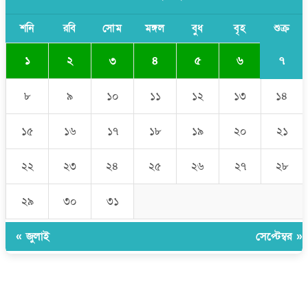
শেখ হাসিনাকে আর রাখতে চাচ্ছে না ভারত: আসিফ মাহমুদ
শনি
রবি
সোম
মঙ্গল
বুধ
বৃহ
শুক্র
৭
১
২
৩
৪
৫
৬
৮
৯
১০
১১
১২
১৩
১৪
১৫
১৬
১৭
১৮
১৯
২০
২১
২২
২৩
২৪
২৫
২৬
২৭
২৮
২৯
৩০
৩১
« জুলাই
সেপ্টেম্বর »
উপদেষ্টা সম্পাদক:
ইঞ্জিনিয়ার রাজীব হাসান
সম্পাদক:
মোঃ সোহরাব হোসেন (সুমন)