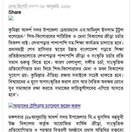
ডেস্ক রিপোর্ট
প্রকাশঃ
২৮ জানুয়ারি, ২০২০
Share
কুমিল্লা আদর্শ সদর উপজেলা চেয়ারম্যান এড.আমিনুল ইসলাম টুটুল
বলেছেন-‘ শিশু-কিশোরদের শারিরিক ও মেধা বিকাশের ক্রীড়া চর্চার
বিকল্প নাই। লেখাপড়ার পাশাপাশি সহ-শিক্ষা কার্যক্রম চালাতে হবে।
প্রধানমন্ত্রী শেখ হাসিনার স্বপ্নের উন্নত বাংলাদেশ গড়তে শিক্ষা
প্রতিষ্ঠানগুলোতে লেখাপড়ার পাশাপাশি ক্রীড়া ও সংস্কৃতি চর্চার প্রতি
সমান গুরুত্ব দিতে হবে। কারণ খেলাধুলা, সঙ্গীত চর্চা, সাংস্কৃৃতিক
প্রতিযোগিতার মধ্য দিয়ে শিশু-কিশোরদের মেধা ও মনন বিকাশের
সুযোগ হয়। কুমিল্লার ঐতিহ্য রক্ষায় সবাইকে সচেষ্ট থাকতে হবে।
বিশ্বায়নের এ যুগে অপসংস্কৃতির করাল গ্রাস আর নৈতিক অবক্ষয় রোধে
যুব সমাজকে রক্ষা করতে সমাজের দায়িত্বশীলদের এগিয়ে আসতে
হবে’।
আমাদের টেলিগ্রাম চ্যানেলে জয়েন করুন
মঙ্গলবার (২৮জানুয়ারি) আদর্শ সদর উপজেলার বি.এ মুসলিম বহুমুখী
উচ্চ বিদ্যালয় কর্তৃক আয়োজিত বার্ষিক ক্রীড়া, সাংস্কৃতিক
প্রতিযোগিতার ও পুরস্কার বিতরণী অনুষ্ঠানে প্রধান অতিথির বক্তব্যে