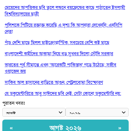
মেয়েদের আপত্তিকর ছবি তুলে লন্ডনে বয়ফ্রেন্ডের কাছে পাঠাতেন ইসলামী
বিশ্ববিদ্যালয়ের ছাত্রী
পুলিশকে পিটিয়ে রক্তাক্ত করেছি এ দৃশ্য কি আপনারা দেখেননি: এনসিপি
নেতা
পাঁচ দেশি মাছে মিলল মাইক্রোপ্লাস্টিক, সবচেয়ে বেশি কই মাছে
বাংলাদেশী কর্মীদের আকামা নিয়ে বড় সুখবর দিলো সৌদি সরকার
ভারতের পূর্ব সীমান্তে এখন ‘আরেকটি পাকিস্তান’ গড়ে উঠেছে: সজীব
ওয়াজেদ জয়
সাকিব আল হাসানের বাড়িতে আগুন, পেট্রলবোমা বিস্ফোরণ
যে ডকুমেন্টারিতে আবু সাঈদের ছবি নেই, সেটা কোনো ডকুমেন্টারি নয়:
ভারপ্রাপ্ত রাষ্ট্রপতি
পুরাতন খবরঃ
কুমিল্লায় শরীরের বিভিন্ন ক্ষত নিয়ে বেঁচে আছেন ৫৬৬ জুলাইযোদ্ধা
তারেক রহমান ক্ষমতায় থাকবেন না, পতন শুরু হয়ে গেছে: পাটওয়ারী
আগষ্ট ২০২৬
«
»