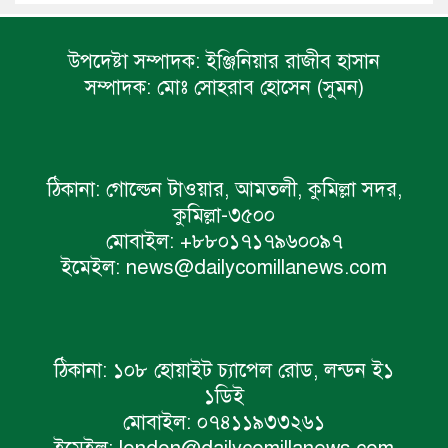
উপদেষ্টা সম্পাদক:
ইঞ্জিনিয়ার রাজীব হাসান
সম্পাদক:
মোঃ সোহরাব হোসেন (সুমন)
ঠিকানা:
গোল্ডেন টাওয়ার, আমতলী, কুমিল্লা সদর,
কুমিল্লা-৩৫০০
মোবাইল:
+৮৮০১৭১৭৯৬০০৯৭
ইমেইল:
news@dailycomillanews.com
ঠিকানা:
১০৮ হোয়াইট চ্যাপেল রোড, লন্ডন ই১
১ডিই
মোবাইল:
০৭৪১১৯৩৩২৬১