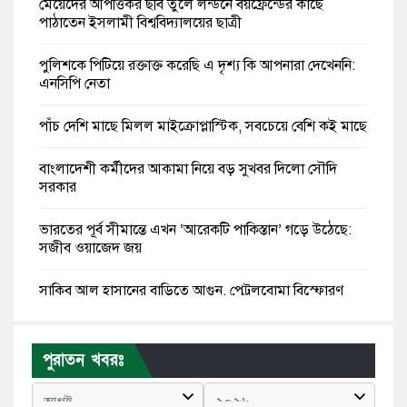
মেয়েদের আপত্তিকর ছবি তুলে লন্ডনে বয়ফ্রেন্ডের কাছে
পাঠাতেন ইসলামী বিশ্ববিদ্যালয়ের ছাত্রী
পুলিশকে পিটিয়ে রক্তাক্ত করেছি এ দৃশ্য কি আপনারা দেখেননি:
এনসিপি নেতা
পাঁচ দেশি মাছে মিলল মাইক্রোপ্লাস্টিক, সবচেয়ে বেশি কই মাছে
বাংলাদেশী কর্মীদের আকামা নিয়ে বড় সুখবর দিলো সৌদি
সরকার
ভারতের পূর্ব সীমান্তে এখন ‘আরেকটি পাকিস্তান’ গড়ে উঠেছে:
সজীব ওয়াজেদ জয়
সাকিব আল হাসানের বাড়িতে আগুন, পেট্রলবোমা বিস্ফোরণ
যে ডকুমেন্টারিতে আবু সাঈদের ছবি নেই, সেটা কোনো
ডকুমেন্টারি নয়: ভারপ্রাপ্ত রাষ্ট্রপতি
পুরাতন খবরঃ
কুমিল্লায় শরীরের বিভিন্ন ক্ষত নিয়ে বেঁচে আছেন ৫৬৬