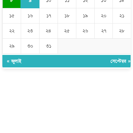
৯
৮
১০
১১
১২
১৩
১৪
১৫
১৬
১৭
১৮
১৯
২০
২১
২২
২৩
২৪
২৫
২৬
২৭
২৮
২৯
৩০
৩১
« জুলাই
সেপ্টেম্বর »
উপদেষ্টা সম্পাদক:
ইঞ্জিনিয়ার রাজীব হাসান
সম্পাদক:
মোঃ সোহরাব হোসেন (সুমন)
ঠিকানা:
গোল্ডেন টাওয়ার, আমতলী, কুমিল্লা সদর, কুমিল্লা-৩৫০০
মোবাইল:
+৮৮০১৭১৭৯৬০০৯৭
ইমেইল:
news@dailycomillanews.com
ঠিকানা:
১০৮ হোয়াইট চ্যাপেল রোড, লন্ডন ই১ ১ডিই
মোবাইল:
০৭৪১১৯৩৩২৬১