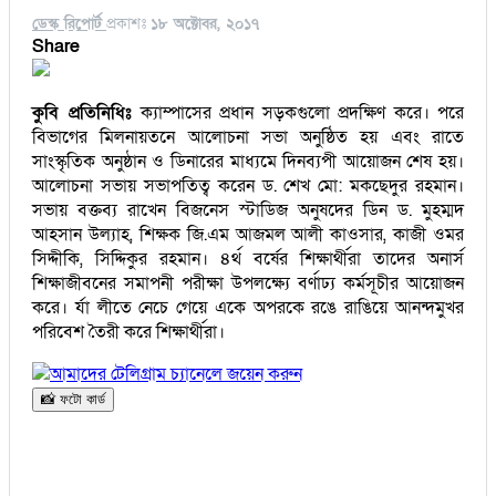
ডেস্ক রিপোর্ট
প্রকাশঃ
১৮ অক্টোবর, ২০১৭
Share
কুবি প্রতিনিধিঃ
ক্যাম্পাসের প্রধান সড়কগুলো প্রদক্ষিণ করে। পরে
বিভাগের মিলনায়তনে আলোচনা সভা অনুষ্ঠিত হয় এবং রাতে
সাংস্কৃতিক অনুষ্ঠান ও ডিনারের মাধ্যমে দিনব্যপী আয়োজন শেষ হয়।
আলোচনা সভায় সভাপতিত্ব করেন ড. শেখ মো: মকছেদুর রহমান।
সভায় বক্তব্য রাখেন বিজনেস স্টাডিজ অনুষদের ডিন ড. মুহম্মদ
আহসান উল্যাহ, শিক্ষক জি.এম আজমল আলী কাওসার, কাজী ওমর
সিদ্দীকি, সিদ্দিকুর রহমান। ৪র্থ বর্ষের শিক্ষার্থীরা তাদের অনার্স
শিক্ষাজীবনের সমাপনী পরীক্ষা উপলক্ষ্যে বর্ণাঢ্য কর্মসূচীর আয়োজন
করে। র্যা লীতে নেচে গেয়ে একে অপরকে রঙে রাঙিয়ে আনন্দমুখর
পরিবেশ তৈরী করে শিক্ষার্থীরা।
আমাদের টেলিগ্রাম চ্যানেলে জয়েন করুন
📸 ফটো কার্ড