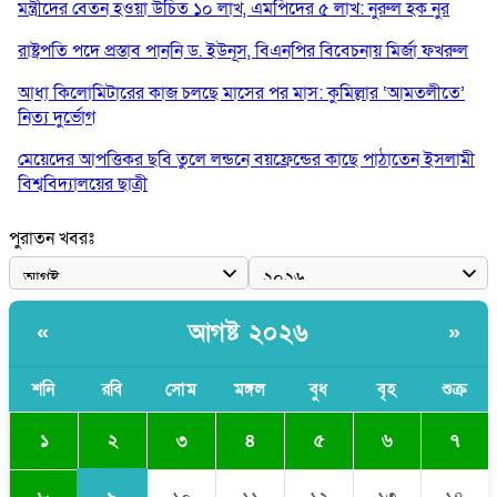
মন্ত্রীদের বেতন হওয়া উচিত ১০ লাখ, এমপিদের ৫ লাখ: নুরুল হক নুর
রাষ্ট্রপতি পদে প্রস্তাব পাননি ড. ইউনূস, বিএনপির বিবেচনায় মির্জা ফখরুল
আধা কিলোমিটারের কাজ চলছে মাসের পর মাস: কুমিল্লার ‘আমতলীতে’
নিত্য দুর্ভোগ
মেয়েদের আপত্তিকর ছবি তুলে লন্ডনে বয়ফ্রেন্ডের কাছে পাঠাতেন ইসলামী
বিশ্ববিদ্যালয়ের ছাত্রী
পুলিশকে পিটিয়ে রক্তাক্ত করেছি এ দৃশ্য কি আপনারা দেখেননি: এনসিপি
পুরাতন খবরঃ
নেতা
পাঁচ দেশি মাছে মিলল মাইক্রোপ্লাস্টিক, সবচেয়ে বেশি কই মাছে
আগষ্ট ২০২৬
«
»
বাংলাদেশী কর্মীদের আকামা নিয়ে বড় সুখবর দিলো সৌদি সরকার
ভারতের পূর্ব সীমান্তে এখন ‘আরেকটি পাকিস্তান’ গড়ে উঠেছে: সজীব
শনি
রবি
সোম
মঙ্গল
বুধ
বৃহ
শুক্র
ওয়াজেদ জয়
২
১
৩
৪
৫
৬
৭