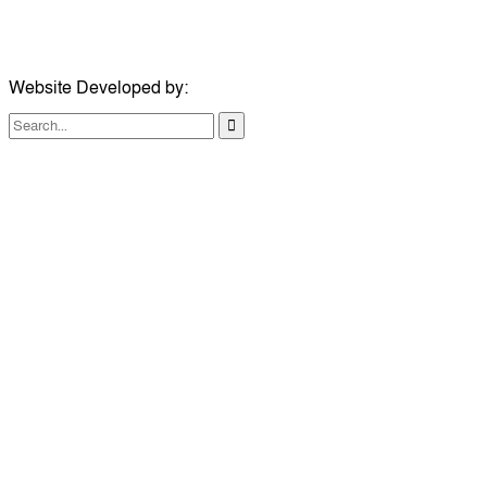
ইমেইল:
london@dailycomillanews.com
Website Developed by:
TechSmartBD.com