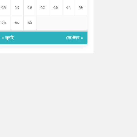
২২
২৩
২৪
২৫
২৬
২৭
২৮
২৯
৩০
৩১
« জুলাই
সেপ্টেম্বর »