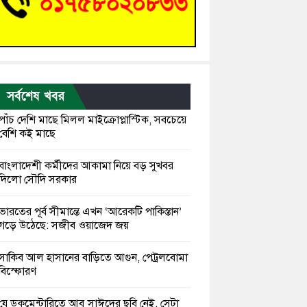
সর্বশেষ খবর
পাঁচ দেশি মাছে মিলল মাইক্রোপ্লাস্টিক, সবচেয়ে
বেশি কই মাছে
বাংলাদেশী কর্মীদের আকামা নিয়ে বড় সুখবর
দিলো সৌদি সরকার
ভারতের পূর্ব সীমান্তে এখন ‘আরেকটি পাকিস্তান’
গড়ে উঠেছে: সজীব ওয়াজেদ জয়
সাকিব আল হাসানের বাড়িতে আগুন, পেট্রলবোমা
বিস্ফোরণ
যে ডকুমেন্টারিতে আবু সাঈদের ছবি নেই, সেটা