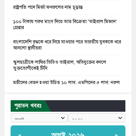
রাষ্ট্রপতি পদে মির্জা ফখরুলের নাম চূড়ান্ত
১০০ টাকায় গরুর মাংস দিয়ে ভাত বিক্রেতা ‘ভাইরাল মিজান’
গ্রেপ্তার
বাংলাদেশি বৃদ্ধকে ধরে নিয়ে যাওয়ার পরে ভারতীয় যুবককে ধরে
আনলো স্থানীয়রা
স্কুলছাত্রীকে লাথির ভিডিও ভাইরাল, অভিযুক্তের বদলে
ভুক্তভোগীকেই টিসি
মন্ত্রীদের বেতন হওয়া উচিত ১০ লাখ, এমপিদের ৫ লাখ: নুরুল
হক নুর
রাষ্ট্রপতি পদে প্রস্তাব পাননি ড. ইউনূস, বিএনপির বিবেচনায় মির্জা
পুরাতন খবরঃ
ফখরুল
আধা কিলোমিটারের কাজ চলছে মাসের পর মাস: কুমিল্লার
‘আমতলীতে’ নিত্য দুর্ভোগ
আগষ্ট ২০২৬
«
»