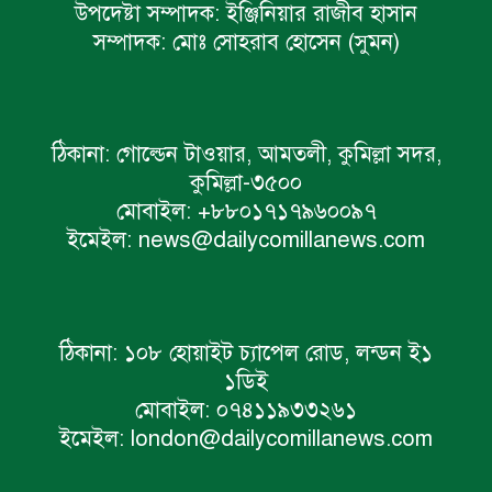
উপদেষ্টা সম্পাদক:
ইঞ্জিনিয়ার রাজীব হাসান
সম্পাদক:
মোঃ সোহরাব হোসেন (সুমন)
ঠিকানা:
গোল্ডেন টাওয়ার, আমতলী, কুমিল্লা সদর,
কুমিল্লা-৩৫০০
মোবাইল:
+৮৮০১৭১৭৯৬০০৯৭
ইমেইল:
news@dailycomillanews.com
ঠিকানা:
১০৮ হোয়াইট চ্যাপেল রোড, লন্ডন ই১
১ডিই
মোবাইল:
০৭৪১১৯৩৩২৬১
ইমেইল:
london@dailycomillanews.com