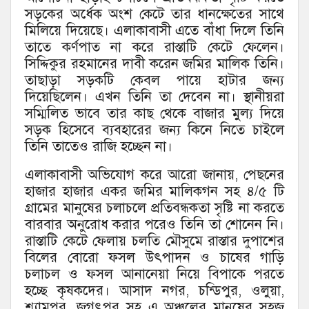
সড়কের অর্ধেক অংশ কেটে তার ধানক্ষেতের সাথে
মিলিয়ে দিয়েছে। এলাকাবাসী এতে বাঁধা দিলে তিনি
তাতে কর্ণপাত না করে রাস্তাটি কেটে ফেলেন।
সিদ্দিকুর রহমানের দাবী করেন জমির মালিক তিনি।
তাছাড়া সড়কটি কেবল পায়ে হাটার জন্য
দিয়েছিলেন। এখন তিনি তা দেবেন না। স্থানীয়রা
সম্মিলিত ভাবে তার কাছ থেকে বাজার মুল্য দিয়ে
সড়ক হিসেবে ব্যবহারের জন্য কিনে নিতে চাইলে
তিনি তাতেও রাজি হচ্ছেন না।
এলাকাবাসী অভিযোগ করে আরো জানায়, পেছনের
হাজার হাজার একর জমির মালিকগন সহ ৪/৫ টি
গ্রামের মানুষের চলাচলে প্রতিবন্ধকতা সৃষ্টি না করতে
বারবার অনুরোধ করার পরেও তিনি তা শোনেন নি।
রাস্তাটি কেটে ফেলায় চলতি মৌসুমে রাস্তার দুপাশের
বিলের বোরো ফসল উৎপাদন ও চাষের গাড়ি
চলাচল ও ফসল আনানেয়া নিয়ে বিপাকে পরতে
হচ্ছে কৃষকদের। আসাদ নগর, চন্ডিপুর, ওলুয়া,
শ্যামপুর, জগৎপুর সহ এ অঞ্চলের মানুষের সহজ