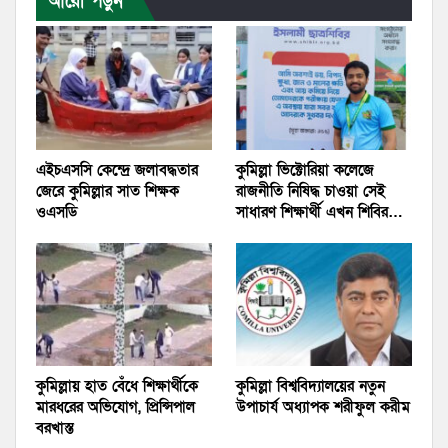
আরো পড়ুন
এইচএসসি কেন্দ্রে জলাবদ্ধতার
কুমিল্লা ভিক্টোরিয়া কলেজে
জেরে কুমিল্লার সাত শিক্ষক
রাজনীতি নিষিদ্ধ চাওয়া সেই
ওএসডি
সাধারণ শিক্ষার্থী এখন শিবির…
কুমিল্লায় হাত বেঁধে শিক্ষার্থীকে
কুমিল্লা বিশ্ববিদ্যালয়ের নতুন
মারধরের অভিযোগ, প্রিন্সিপাল
উপাচার্য অধ্যাপক শরীফুল করীম
বরখাস্ত