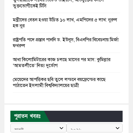
ভুক্তভোগীকেই টিসি
মন্ত্রীদের বেতন হওয়া উচিত ১০ লাখ, এমপিদের ৫ লাখ: নুরুল
হক নুর
রাষ্ট্রপতি পদে প্রস্তাব পাননি ড. ইউনূস, বিএনপির বিবেচনায় মির্জা
ফখরুল
আধা কিলোমিটারের কাজ চলছে মাসের পর মাস: কুমিল্লার
‘আমতলীতে’ নিত্য দুর্ভোগ
মেয়েদের আপত্তিকর ছবি তুলে লন্ডনে বয়ফ্রেন্ডের কাছে
পাঠাতেন ইসলামী বিশ্ববিদ্যালয়ের ছাত্রী
পুলিশকে পিটিয়ে রক্তাক্ত করেছি এ দৃশ্য কি আপনারা দেখেননি:
এনসিপি নেতা
পুরাতন খবরঃ
পাঁচ দেশি মাছে মিলল মাইক্রোপ্লাস্টিক, সবচেয়ে বেশি কই মাছে