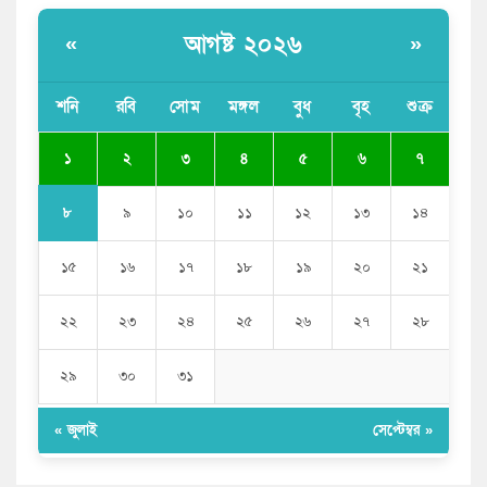
বাংলাদেশী কর্মীদের আকামা নিয়ে বড় সুখবর দিলো সৌদি
সরকার
আগষ্ট ২০২৬
«
»
ভারতের পূর্ব সীমান্তে এখন ‘আরেকটি পাকিস্তান’ গড়ে উঠেছে:
সজীব ওয়াজেদ জয়
শনি
রবি
সোম
মঙ্গল
বুধ
বৃহ
শুক্র
সাকিব আল হাসানের বাড়িতে আগুন, পেট্রলবোমা বিস্ফোরণ
১
২
৩
৪
৫
৬
৭
৮
৯
১০
১১
১২
১৩
১৪
১৫
১৬
১৭
১৮
১৯
২০
২১
২২
২৩
২৪
২৫
২৬
২৭
২৮
২৯
৩০
৩১
« জুলাই
সেপ্টেম্বর »