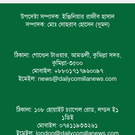
উপদেষ্টা সম্পাদক:
ইঞ্জিনিয়ার রাজীব হাসান
সম্পাদক:
মোঃ সোহরাব হোসেন (সুমন)
ঠিকানা:
গোল্ডেন টাওয়ার, আমতলী, কুমিল্লা সদর,
কুমিল্লা-৩৫০০
মোবাইল:
+৮৮০১৭১৭৯৬০০৯৭
ইমেইল:
news@dailycomillanews.com
ঠিকানা:
১০৮ হোয়াইট চ্যাপেল রোড, লন্ডন ই১
১ডিই
মোবাইল:
০৭৪১১৯৩৩২৬১
ইমেইল:
london@dailycomillanews.com