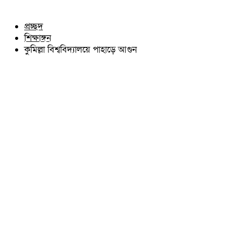
চৌদ্দগ্রাম
অন্যান্য
নাঙ্গলকোট
আইন আদালত
প্রচ্ছদ
মনোহরগঞ্জ
মতামত
শিক্ষাঙ্গন
বরুড়া
কুমিল্লার ঐতিহ্য
লালমাই
কুমিল্লা বিশ্ববিদ্যালয়ে পাহাড়ে আগুন
বিখ্যাত ব্যাক্তিত্ব
দাউদকান্দি
কুমিল্লা বিভাগ চাই
চান্দিনা
কুমিল্লা ভিক্টোরিয়ানস্
মুরাদনগর
দেবিদ্বার
হোমনা
তিতাস
মেঘনা