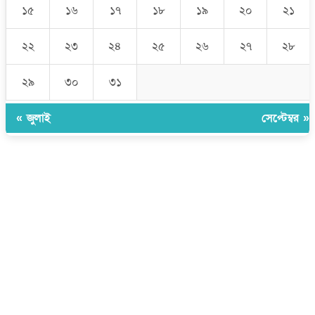
১৫
১৬
১৭
১৮
১৯
২০
২১
২২
২৩
২৪
২৫
২৬
২৭
২৮
২৯
৩০
৩১
« জুলাই
সেপ্টেম্বর »
উপদেষ্টা সম্পাদক:
ইঞ্জিনিয়ার রাজীব হাসান
সম্পাদক:
মোঃ সোহরাব হোসেন (সুমন)
ঠিকানা:
গোল্ডেন টাওয়ার, আমতলী, কুমিল্লা সদর, কুমিল্লা-৩৫০০
মোবাইল:
+৮৮০১৭১৭৯৬০০৯৭
ইমেইল:
news@dailycomillanews.com
ঠিকানা:
১০৮ হোয়াইট চ্যাপেল রোড, লন্ডন ই১ ১ডিই
মোবাইল:
০৭৪১১৯৩৩২৬১
ইমেইল:
london@dailycomillanews.com