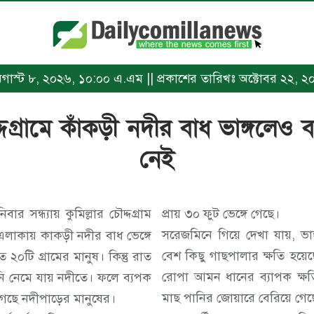
 অগাস্ট ৮, ২০২৬, ১০:০০ এ.এম || প্রকাশের তারিখঃ অক্টোবর ২২, 
দ্দগ্রামে কাঁকড়ী নদীর বাধ ভাঙ্গলেও 
নেই
বার সন্ধ্যায় কুমিল্লার চৌদ্দগ্রাম
প্রায় ৩০ ফুট ভেঙ্গে গেছে।
সরেজমিনে গিয়ে দেখা যায়, ভা
লাকায় কাকড়ী নদীর বাধ ভেঙ্গে
বেশ কিছু গাছপালার ক্ষতি হয়
 ২০টি গ্রামের মানুষ। কিন্তু রাত
রোপা আমন ধানের ব্যাপক ক্ষতি
 নেমে যায় নদীতে। ফলে ব্যপক
মাছ পানির জোয়ারে বেরিয়ে গেছ
 গেছে নদীপাড়ের মানুষের।