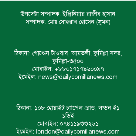
উপদেষ্টা সম্পাদক:
ইঞ্জিনিয়ার রাজীব হাসান
সম্পাদক:
মোঃ সোহরাব হোসেন (সুমন)
ঠিকানা:
গোল্ডেন টাওয়ার, আমতলী, কুমিল্লা সদর,
কুমিল্লা-৩৫০০
মোবাইল:
+৮৮০১৭১৭৯৬০০৯৭
ইমেইল:
news@dailycomillanews.com
ঠিকানা:
১০৮ হোয়াইট চ্যাপেল রোড, লন্ডন ই১
১ডিই
মোবাইল:
০৭৪১১৯৩৩২৬১
ইমেইল:
london@dailycomillanews.com