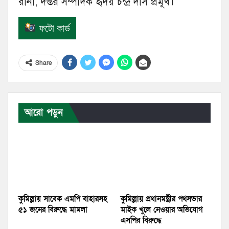
রানা, দপ্তর সম্পাদক হৃদয় চন্দ্র দাস প্রমূখ।
ফটো কার্ড
Share
আরো পড়ুন
কুমিল্লায় সাবেক এমপি বাহারসহ
কুমিল্লায় প্রধানমন্ত্রীর পথসভার
৫১ জনের বিরুদ্ধে মামলা
মাইক খুলে নেওয়ার অভিযোগ
এসপির বিরুদ্ধে