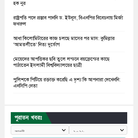
হক নুর
রাষ্ট্রপতি পদে প্রস্তাব পাননি ড. ইউনূস, বিএনপির বিবেচনায় মির্জা
ফখরুল
আধা কিলোমিটারের কাজ চলছে মাসের পর মাস: কুমিল্লার
‘আমতলীতে’ নিত্য দুর্ভোগ
মেয়েদের আপত্তিকর ছবি তুলে লন্ডনে বয়ফ্রেন্ডের কাছে
পাঠাতেন ইসলামী বিশ্ববিদ্যালয়ের ছাত্রী
পুলিশকে পিটিয়ে রক্তাক্ত করেছি এ দৃশ্য কি আপনারা দেখেননি:
এনসিপি নেতা
পাঁচ দেশি মাছে মিলল মাইক্রোপ্লাস্টিক, সবচেয়ে বেশি কই মাছে
বাংলাদেশী কর্মীদের আকামা নিয়ে বড় সুখবর দিলো সৌদি
পুরাতন খবরঃ
সরকার
ভারতের পূর্ব সীমান্তে এখন ‘আরেকটি পাকিস্তান’ গড়ে উঠেছে: