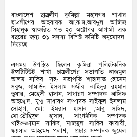
বাংলাদেশ ছাত্রলীগ কুমিল্লা মহানগর শাখার
ছাত্রলীগের আহবায়ক আ.ক.ম,আবদুল আজিজ
সিহানুক স্বাক্ষরিত গত ২০ অক্টোবর আগামী এক
বছরের জন্য ৩১ সদস্য বিশিষ্ট কমিটি অনুমোদন
দিয়েছে।
এসময় উপস্থিত ছিলেন কুমিল্লা পলিটেকনিক
ইন্সটিটিউট শাখা ছাত্রলীগের সভাপতি নাজমুল
আলম সাকিব, সহ- সভাপতি শাহাদাত হোসেন
সবুজ, সামাউন ইসলাম সজীব, নাহিদুর রহমান
তুষার, মেহেদী হাসান, সাধারণ সম্পাদক আসিফ
আহম্মেদ, যুগ্ম সাধারণ সম্পাদক সাইফুল ইসলাম
সোহাগ, মো: ইমরান হাসান ,আবু সাঈদ,
মো:তৌহিদুল হাসান, সাংগঠনিক সম্পাদক
খাইরুজ্জামান সাকিব, নাজমুল সাকিব ফারাবী,
ফয়সাল আহমেদ পলাশ, প্রচার সম্পাদক জুযেল