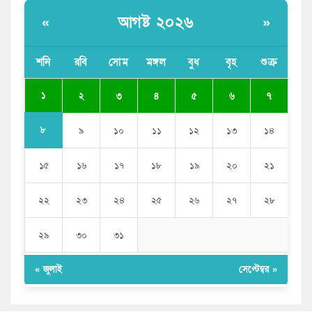
সজীব ওয়াজেদ জয়
আগষ্ট ২০২৬
«
»
সাকিব আল হাসানের বাড়িতে আগুন, পেট্রলবোমা বিস্ফোরণ
শনি
রবি
সোম
মঙ্গল
বুধ
বৃহ
শুক্র
যে ডকুমেন্টারিতে আবু সাঈদের ছবি নেই, সেটা কোনো
ডকুমেন্টারি নয়: ভারপ্রাপ্ত রাষ্ট্রপতি
১
২
৩
৪
৫
৬
৭
৮
৯
১০
১১
১২
১৩
১৪
১৫
১৬
১৭
১৮
১৯
২০
২১
২২
২৩
২৪
২৫
২৬
২৭
২৮
২৯
৩০
৩১
« জুলাই
সেপ্টেম্বর »