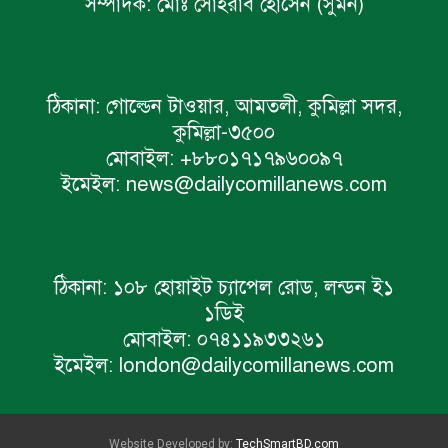
সম্পাদক:
মোঃ সোহরাব হোসেন (সুমন)
ঠিকানা:
গোল্ডেন টাওয়ার, আমতলী, কুমিল্লা সদর,
কুমিল্লা-৩৫০০
মোবাইল:
+৮৮০১৭১৭৯৬০০৯৭
ইমেইল:
news@dailycomillanews.com
ঠিকানা:
১০৮ হোয়াইট চ্যাপেল রোড, লন্ডন ই১
১ডিই
মোবাইল:
০৭৪১১৯৩৩২৬১
ইমেইল:
london@dailycomillanews.com
Website Developed by:
TechSmartBD.com