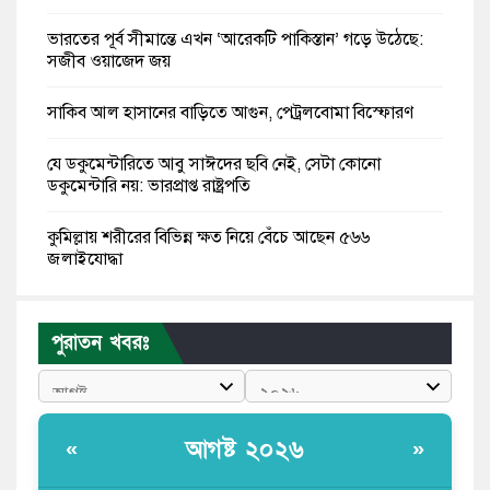
ভারতের পূর্ব সীমান্তে এখন ‘আরেকটি পাকিস্তান’ গড়ে উঠেছে:
সজীব ওয়াজেদ জয়
সাকিব আল হাসানের বাড়িতে আগুন, পেট্রলবোমা বিস্ফোরণ
যে ডকুমেন্টারিতে আবু সাঈদের ছবি নেই, সেটা কোনো
ডকুমেন্টারি নয়: ভারপ্রাপ্ত রাষ্ট্রপতি
কুমিল্লায় শরীরের বিভিন্ন ক্ষত নিয়ে বেঁচে আছেন ৫৬৬
জুলাইযোদ্ধা
তারেক রহমান ক্ষমতায় থাকবেন না, পতন শুরু হয়ে গেছে:
পাটওয়ারী
পুরাতন খবরঃ
শেখ হাসিনাকে আর রাখতে চাচ্ছে না ভারত: আসিফ মাহমুদ
জুলাই কোনো শ্রেণি বা গোষ্ঠীর নয়, এটি সর্বস্তরের মানুষের: ড.
আগষ্ট ২০২৬
«
»
ইউনূস