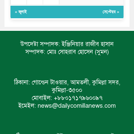
« জুলাই
সেপ্টেম্বর »
উপদেষ্টা সম্পাদক:
ইঞ্জিনিয়ার রাজীব হাসান
সম্পাদক:
মোঃ সোহরাব হোসেন (সুমন)
ঠিকানা:
গোল্ডেন টাওয়ার, আমতলী, কুমিল্লা সদর,
কুমিল্লা-৩৫০০
মোবাইল:
+৮৮০১৭১৭৯৬০০৯৭
ইমেইল:
news@dailycomillanews.com