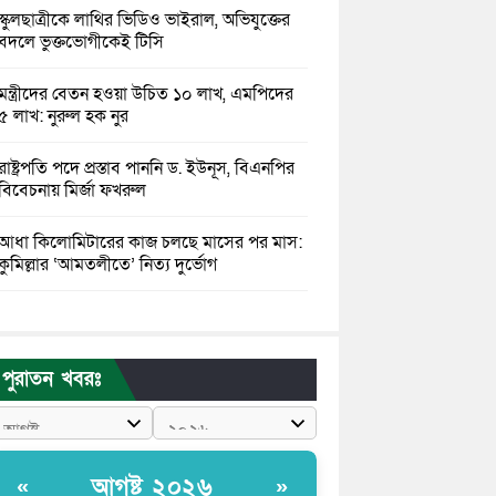
স্কুলছাত্রীকে লাথির ভিডিও ভাইরাল, অভিযুক্তের
বদলে ভুক্তভোগীকেই টিসি
মন্ত্রীদের বেতন হওয়া উচিত ১০ লাখ, এমপিদের
৫ লাখ: নুরুল হক নুর
রাষ্ট্রপতি পদে প্রস্তাব পাননি ড. ইউনূস, বিএনপির
বিবেচনায় মির্জা ফখরুল
আধা কিলোমিটারের কাজ চলছে মাসের পর মাস:
কুমিল্লার ‘আমতলীতে’ নিত্য দুর্ভোগ
মেয়েদের আপত্তিকর ছবি তুলে লন্ডনে বয়ফ্রেন্ডের
কাছে পাঠাতেন ইসলামী বিশ্ববিদ্যালয়ের ছাত্রী
পুরাতন খবরঃ
পুলিশকে পিটিয়ে রক্তাক্ত করেছি এ দৃশ্য কি
আপনারা দেখেননি: এনসিপি নেতা
পাঁচ দেশি মাছে মিলল মাইক্রোপ্লাস্টিক, সবচেয়ে
আগষ্ট ২০২৬
«
»
বেশি কই মাছে