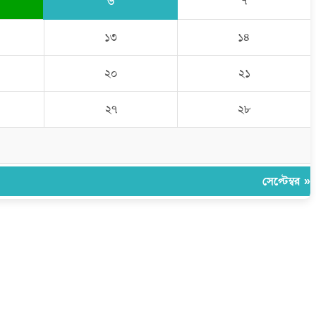
৬
৭
১৩
১৪
২০
২১
২৭
২৮
সেপ্টেম্বর »