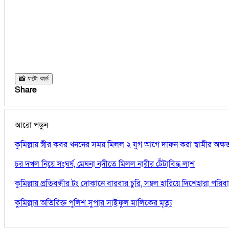
📸 ফটো কার্ড
Share
আরো পড়ুন
কুমিল্লায় স্ত্রীর কবর খননের সময় মিলল ২ যুগ আগে দাফন করা স্বামীর অক্
চর দখল নিয়ে সংঘর্ষ, মেঘনা নদীতে মিলল নারীর টেঁটাবিদ্ধ লাশ
কুমিল্লায় প্রতিবন্ধীর টং দোকানে বারবার চুরি, সম্বল হারিয়ে দিশেহারা পরিব
কুমিল্লার অতিরিক্ত পুলিশ সুপার সাইফুল মালিকের মৃত্যু