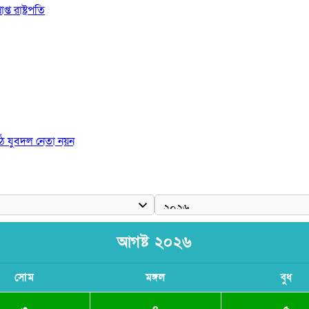
 রাষ্ট্রপতি
ঠে যুবদল নেতা নয়ন
আগষ্ট ২০২৬
সোম
মঙ্গল
বুধ