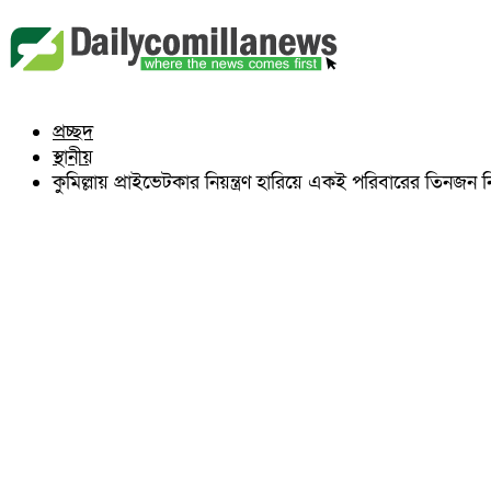
বুড়িচং
ব্রাহ্মণপাড়া
লাকসাম
চৌদ্দগ্রাম
নাঙ্গলকোট
প্রচ্ছদ
মনোহরগঞ্জ
স্থানীয়
বরুড়া
লালমাই
কুমিল্লায় প্রাইভেটকার নিয়ন্ত্রণ হারিয়ে একই পরিবারের তিনজন 
দাউদকান্দি
চান্দিনা
মুরাদনগর
দেবিদ্বার
হোমনা
তিতাস
মেঘনা