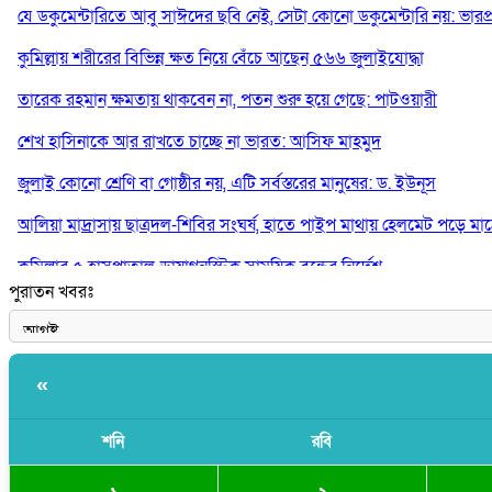
যে ডকুমেন্টারিতে আবু সাঈদের ছবি নেই, সেটা কোনো ডকুমেন্টারি নয়: ভারপ্রাপ্ত
কুমিল্লায় শরীরের বিভিন্ন ক্ষত নিয়ে বেঁচে আছেন ৫৬৬ জুলাইযোদ্ধা
তারেক রহমান ক্ষমতায় থাকবেন না, পতন শুরু হয়ে গেছে: পাটওয়ারী
শেখ হাসিনাকে আর রাখতে চাচ্ছে না ভারত: আসিফ মাহমুদ
জুলাই কোনো শ্রেণি বা গোষ্ঠীর নয়, এটি সর্বস্তরের মানুষের: ড. ইউনূস
আলিয়া মাদ্রাসায় ছাত্রদল-শিবির সংঘর্ষ, হাতে পাইপ মাথায় হেলমেট পড়ে মা
কুমিল্লার ৫ হাসপাতাল-ডায়াগনস্টিক সাময়িক বন্ধের নির্দেশ
পুরাতন খবরঃ
পরকীয়ার অভিযোগে গ্রামবাসীর হাতে আটক কনটেন্ট ক্রিয়েটর রিপন মিয়া
«
শনি
রবি