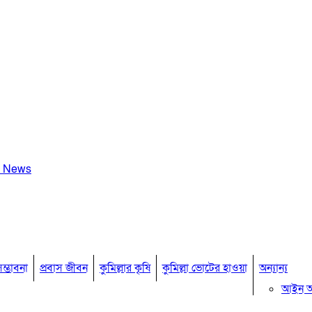
a News
ম্ভাবনা
প্রবাস জীবন
কুমিল্লার কৃষি
কুমিল্লা ভোটের হাওয়া
অন্যান্য
আইন 
মতামত