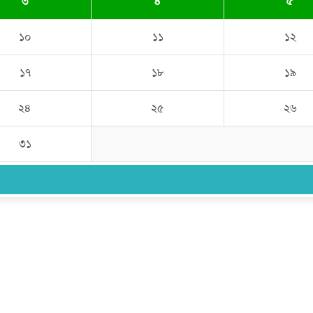
৩
৪
৫
১০
১১
১২
১৭
১৮
১৯
২৪
২৫
২৬
৩১
উপদেষ্টা সম্পাদক:
ইঞ্জিনিয়ার রাজীব হাসান
সম্পাদক:
মোঃ সোহরাব হোসেন (সুমন)
ঠিকানা:
গোল্ডেন টাওয়ার, আমতলী, কুমিল্লা সদর, কুমিল্লা-৩৫০০
মোবাইল:
+৮৮০১৭১৭৯৬০০৯৭
ইমেইল:
news@dailycomillanews.com