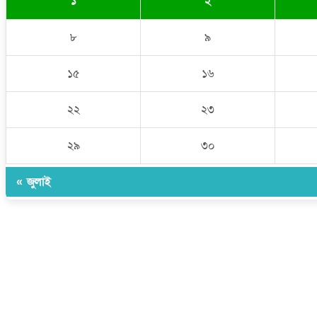
১
২
৮
৯
১৫
১৬
২২
২৩
২৯
৩০
« জুলাই