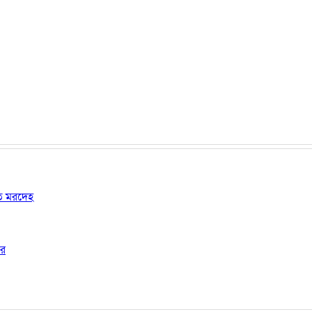
ষত মরদেহ
ার