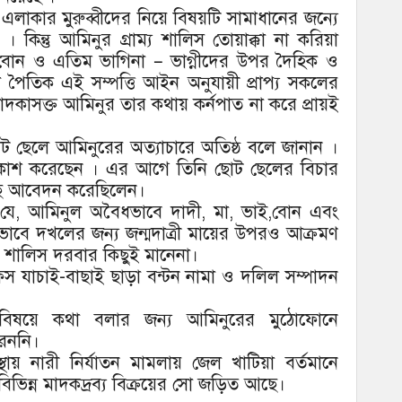
লাকার মুরুব্বীদের নিয়ে বিষয়টি সামাধানের জন্যে
িন্তু আমিনুর গ্রাম্য শালিস তোয়াক্কা না করিয়া
বোন ও এতিম ভাগিনা – ভাগ্নীদের উপর দৈহিক ও
 পৈতিক এই সম্পত্তি আইন অনুযায়ী প্রাপ্য সকলের
মাদকাসক্ত আমিনুর তার কথায় কর্নপাত না করে প্রায়ই
ট ছেলে আমিনুরের অত্যাচারে অতিষ্ঠ বলে জানান ।
রকাশ করেছেন । এর আগে তিনি ছোট ছেলের বিচার
াছে আবেদন করেছিলেন।
নান যে, আমিনুল অবৈধভাবে দাদী, মা, ভাই,বোন এবং
ধভাবে দখলের জন্য জন্মদাত্রী মায়ের উপরও আক্রমণ
ের শালিস দরবার কিছুই মানেনা।
 অফিস যাচাই-বাছাই ছাড়া বন্টন নামা ও দলিল সম্পাদন
বিষয়ে কথা বলার জন্য আমিনুরের মুঠোফোনে
েননি।
্থায় নারী নির্যাতন মামলায় জেল খাটিয়া বর্তমানে
িভিন্ন মাদকদ্রব্য বিক্রয়ের সাে জড়িত আছে।