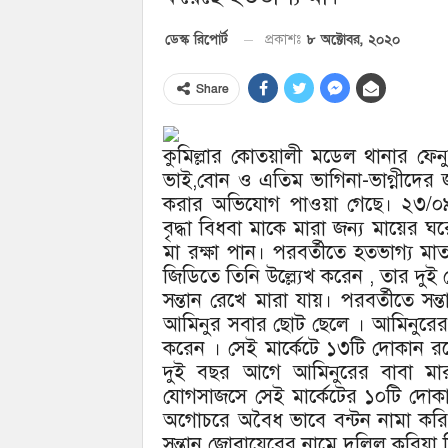
৮ অক্টোবর, ২০২০
ডেস্ক রিপোর্ট
প্রকাশঃ
Share
কুমিল্লার কোতয়ালী মডেল থানার ফেনুয়
ভাই,বোন ও এতিম ভাগিনা-ভাগ্নীদের 
করার অভিযোগ পাওয়া গেছে। ২৩/০
বৃদ্ধা বিধবা মাকে মারা জন্য মায়ের 
মা রক্ষা পান। পরবর্তীতে হতভাগ্য ম
জিডিতে তিনি উল্ল্যেখ করেন , তার দ
সন্তান রেখে মারা যায়। পরবর্তীতে 
আমিনুর সবার ছোট ছেলে । আমিনুরের
করেন । সেই মার্কেটে ১৩টি দোকান রয়
দুই বছর আগে আমিনুরের বাবা মার
যোগসাজসে সেই মার্কেটের ১০টি দোকা
অগোচরে অবৈধ ভাবে বন্টন নামা করিয়
সন্তান জোবায়েরের নামে দলিল করিয়া 