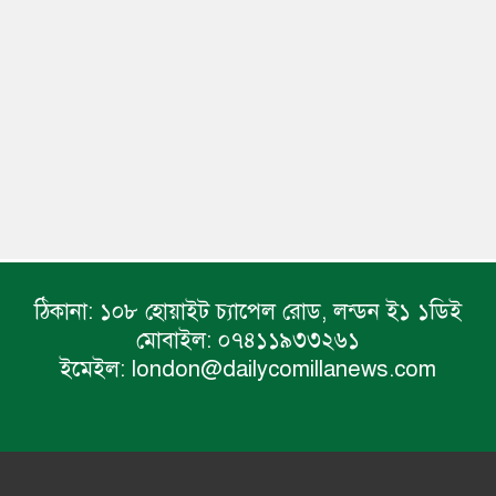
ঠিকানা:
১০৮ হোয়াইট চ্যাপেল রোড, লন্ডন ই১ ১ডিই
মোবাইল:
০৭৪১১৯৩৩২৬১
ইমেইল:
london@dailycomillanews.com