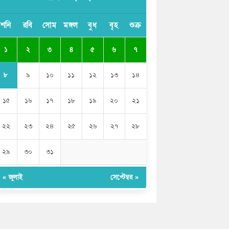
ভারতের পূর্ব সীমান্তে এখন ‘আরেকটি পাকিস্তান’
শনি
রবি
সোম
মঙ্গল
বুধ
বৃহ
শুক্র
গড়ে উঠেছে: সজীব ওয়াজেদ জয়
১
২
৩
৪
৫
৬
৭
সাকিব আল হাসানের বাড়িতে আগুন, পেট্রলবোমা
বিস্ফোরণ
৮
৯
১০
১১
১২
১৩
১৪
১৫
১৬
১৭
১৮
১৯
২০
২১
২২
২৩
২৪
২৫
২৬
২৭
২৮
২৯
৩০
৩১
« জুলাই
সেপ্টেম্বর »