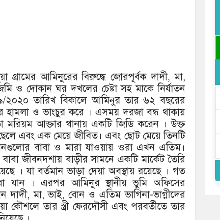
া গ্রামের আমিনুরের বিরুদ্ধে জোরপূর্বক দাদী, মা,
জমি ও দোকান ঘর দখলের চেষ্টা সহ মাকে নির্যাতন
৯/২০২০ তারিখ বিকালে আমিনুর তার ৬২ বছরের
ঘরে হামলা ও ভাংচুর করে । এসময় দরজা বন্ধ থাকায়
াতা মরিয়ম আক্তার থানায় একটি জিডি করেন । উক্ত
ুই ছেলে এবং এক মেয়ে জীবিত। এবং ছোট মেয়ে তিনটি
সন্তানগুলোর বাবা ও মারা যাওয়ায় ওরা এখন এতিম।
 বাবা জীবনদশায় বাড়ীর সামনে একটি মার্কেট তৈরি
েছে । যা বর্তমান ভাড়া দেয়া অবস্থায় রয়েছে । গত
া যান । এরপর আমিনুর স্থানীয় ভুমি অফিসের
ন দাদী, মা, ভাই, বোন ও এতিম ভাগিনা-ভাগ্নীদের
া কৌশলে তার স্ত্রী ফেরদৌসী এবং পরবর্তীতে তার
নিয়েছে ।