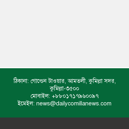
ঠিকানা:
গোল্ডেন টাওয়ার, আমতলী, কুমিল্লা সদর,
কুমিল্লা-৩৫০০
মোবাইল:
+৮৮০১৭১৭৯৬০০৯৭
ইমেইল:
news@dailycomillanews.com