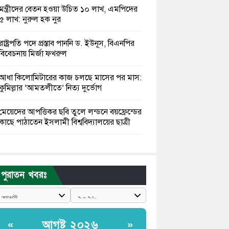
মন্ত্রীদের বেতন হওয়া উচিত ১০ লাখ, এমপিদের
৫ লাখ: নুরুল হক নুর
রাষ্ট্রপতি পদে প্রস্তাব পাননি ড. ইউনূস, বিএনপির
বিবেচনায় মির্জা ফখরুল
আধা কিলোমিটারের কাজ চলছে মাসের পর মাস:
কুমিল্লার ‘আমতলীতে’ নিত্য দুর্ভোগ
মেয়েদের আপত্তিকর ছবি তুলে লন্ডনে বয়ফ্রেন্ডের
কাছে পাঠাতেন ইসলামী বিশ্ববিদ্যালয়ের ছাত্রী
পুলিশকে পিটিয়ে রক্তাক্ত করেছি এ দৃশ্য কি
আপনারা দেখেননি: এনসিপি নেতা
পুরাতন খবরঃ
পাঁচ দেশি মাছে মিলল মাইক্রোপ্লাস্টিক, সবচেয়ে
বেশি কই মাছে
বাংলাদেশী কর্মীদের আকামা নিয়ে বড় সুখবর
আগষ্ট ২০২৬
«
»
দিলো সৌদি সরকার