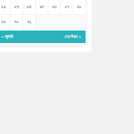
২২
২৩
২৪
২৫
২৬
২৭
২৮
২৯
৩০
৩১
« জুলাই
সেপ্টেম্বর »