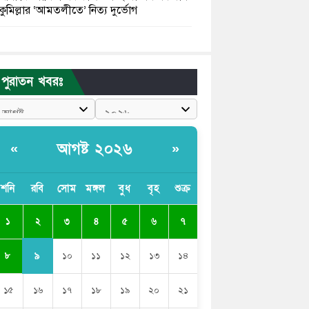
কুমিল্লার ‘আমতলীতে’ নিত্য দুর্ভোগ
মেয়েদের আপত্তিকর ছবি তুলে লন্ডনে বয়ফ্রেন্ডের
কাছে পাঠাতেন ইসলামী বিশ্ববিদ্যালয়ের ছাত্রী
পুরাতন খবরঃ
পুলিশকে পিটিয়ে রক্তাক্ত করেছি এ দৃশ্য কি
আপনারা দেখেননি: এনসিপি নেতা
পাঁচ দেশি মাছে মিলল মাইক্রোপ্লাস্টিক, সবচেয়ে
আগষ্ট ২০২৬
«
»
বেশি কই মাছে
বাংলাদেশী কর্মীদের আকামা নিয়ে বড় সুখবর
শনি
রবি
সোম
মঙ্গল
বুধ
বৃহ
শুক্র
দিলো সৌদি সরকার
২
১
৩
৪
৫
৬
৭
ভারতের পূর্ব সীমান্তে এখন ‘আরেকটি পাকিস্তান’
গড়ে উঠেছে: সজীব ওয়াজেদ জয়
৯
৮
১০
১১
১২
১৩
১৪
১৫
১৬
১৭
১৮
১৯
২০
২১