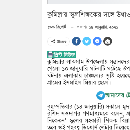
কুমিল্লায় স্কুলশিক্ষকের সঙ্গে উধাও প
১৪ জানুয়ারি, ২০২১
ডেস্ক রিপোর্ট
প্রকাশঃ
Share
কুমিল্লার লাকসাম উপজেলায় সন্তানদের স্
গেলো ১০ জানুয়ারি ঘটনাটি ঘটেছে উপজে
ঘটনায় এলাকায় চাঞ্চল্যের সৃষ্টি হয়ে
গ্রামের ইসমাইল মিয়ার ছেলে।
আমাদের টেল
বৃহস্পতিবার (১৪ জানুয়ারি) সকালে মু
রশিদ সওদাগর গণমাধ্যমকে বলেন, প্রবা
নিকেতন’ স্কুলের সহকারী শিক্ষক বিল্
তবে ওই গৃহবধূ ডিভোর্স লেটার দিয়েছ