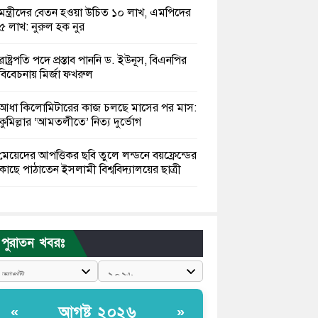
মন্ত্রীদের বেতন হওয়া উচিত ১০ লাখ, এমপিদের
৫ লাখ: নুরুল হক নুর
রাষ্ট্রপতি পদে প্রস্তাব পাননি ড. ইউনূস, বিএনপির
বিবেচনায় মির্জা ফখরুল
আধা কিলোমিটারের কাজ চলছে মাসের পর মাস:
কুমিল্লার ‘আমতলীতে’ নিত্য দুর্ভোগ
মেয়েদের আপত্তিকর ছবি তুলে লন্ডনে বয়ফ্রেন্ডের
কাছে পাঠাতেন ইসলামী বিশ্ববিদ্যালয়ের ছাত্রী
পুলিশকে পিটিয়ে রক্তাক্ত করেছি এ দৃশ্য কি
আপনারা দেখেননি: এনসিপি নেতা
পুরাতন খবরঃ
পাঁচ দেশি মাছে মিলল মাইক্রোপ্লাস্টিক, সবচেয়ে
বেশি কই মাছে
বাংলাদেশী কর্মীদের আকামা নিয়ে বড় সুখবর
আগষ্ট ২০২৬
«
»
দিলো সৌদি সরকার