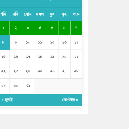
ভারতের পূর্ব সীমান্তে এখন ‘আরেকটি পাকিস্তান’
শনি
রবি
সোম
মঙ্গল
বুধ
বৃহ
শুক্র
গড়ে উঠেছে: সজীব ওয়াজেদ জয়
১
২
৩
৪
৫
৬
৭
সাকিব আল হাসানের বাড়িতে আগুন, পেট্রলবোমা
বিস্ফোরণ
৮
৯
১০
১১
১২
১৩
১৪
১৫
১৬
১৭
১৮
১৯
২০
২১
২২
২৩
২৪
২৫
২৬
২৭
২৮
২৯
৩০
৩১
« জুলাই
সেপ্টেম্বর »