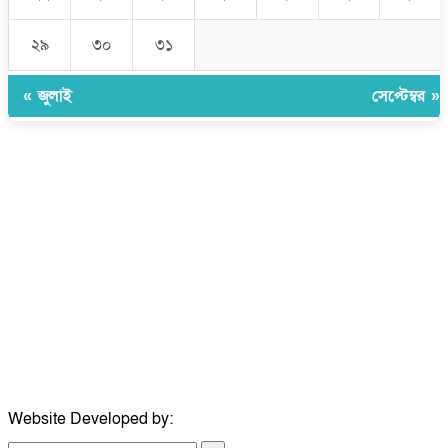
২৯
৩০
৩১
« জুলাই
সেপ্টেম্বর »
উপদেষ্টা সম্পাদক:
ইঞ্জিনিয়ার রাজীব হাসান
সম্পাদক:
মোঃ সোহরাব হোসেন (সুমন)
ঠিকানা:
গোল্ডেন টাওয়ার, আমতলী, কুমিল্লা সদর, কুমিল্লা-৩৫০০
মোবাইল:
+৮৮০১৭১৭৯৬০০৯৭
ইমেইল:
news@dailycomillanews.com
ঠিকানা:
১০৮ হোয়াইট চ্যাপেল রোড, লন্ডন ই১ ১ডিই
মোবাইল:
০৭৪১১৯৩৩২৬১
ইমেইল:
london@dailycomillanews.com
Website Developed by:
TechSmartBD.com