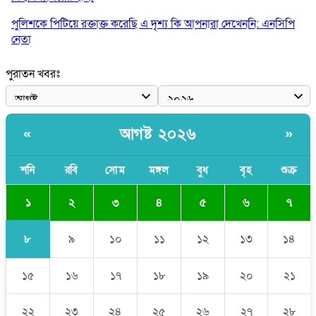
পুলিশকে পিটিয়ে রক্তাক্ত করেছি এ দৃশ্য কি আপনারা দেখেননি: এনসিপি
নেতা
পাঁচ দেশি মাছে মিলল মাইক্রোপ্লাস্টিক, সবচেয়ে বেশি কই মাছে
পুরাতন খবরঃ
বাংলাদেশী কর্মীদের আকামা নিয়ে বড় সুখবর দিলো সৌদি সরকার
ভারতের পূর্ব সীমান্তে এখন ‘আরেকটি পাকিস্তান’ গড়ে উঠেছে: সজীব
আগষ্ট ২০২৬
«
»
ওয়াজেদ জয়
সাকিব আল হাসানের বাড়িতে আগুন, পেট্রলবোমা বিস্ফোরণ
শনি
রবি
সোম
মঙ্গল
বুধ
বৃহ
শুক্র
১
২
৩
৪
৫
৬
৭
৮
৯
১০
১১
১২
১৩
১৪
১৫
১৬
১৭
১৮
১৯
২০
২১
২২
২৩
২৪
২৫
২৬
২৭
২৮