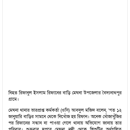
নিহত রিফানুল ইসলাম রিফানের বাড়ি মেঘনা উপজেলার বৈদ্যনাথপুর
গ্রামে।
মেঘনা থানার ভারপ্রাপ্ত কর্মকর্তা (ওসি) আবদুল মজিদ বলেন, ‘গত ১২
জানুয়ারি বাড়ির সামনে থেকে নিখোঁজ হয় রিফান। অনেক খোঁজাখুঁজির
পর রিফানের সন্ধান না পাওয়া গেলে থানায় অভিযোগ জানায় তার
পরিবার। শুক্রবার দুপুরে মেঘনা নদী থেকে শিশুটির অর্ধগলিত