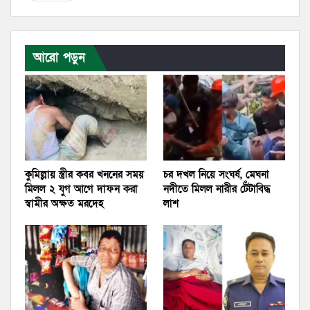
আরো পড়ুন
কুমিল্লায় স্ত্রীর কবর খননের সময়
চর দখল নিয়ে সংঘর্ষ, মেঘনা
মিলল ২ যুগ আগে দাফন করা
নদীতে মিলল নারীর টেঁটাবিদ্ধ
স্বামীর অক্ষত মরদেহ
লাশ