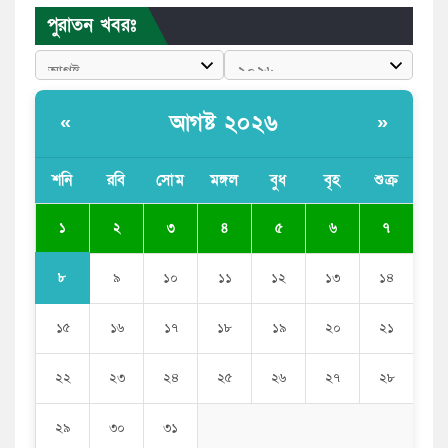
বাংলাদেশী কর্মীদের আকামা নিয়ে বড় সুখবর দিলো সৌদি
পুরাতন খবরঃ
সরকার
ভারতের পূর্ব সীমান্তে এখন ‘আরেকটি পাকিস্তান’ গড়ে উঠেছে:
সজীব ওয়াজেদ জয়
আগষ্ট ২০২৬
«
»
সাকিব আল হাসানের বাড়িতে আগুন, পেট্রলবোমা বিস্ফোরণ
শনি
রবি
সোম
মঙ্গল
বুধ
বৃহ
শুক্র
যে ডকুমেন্টারিতে আবু সাঈদের ছবি নেই, সেটা কোনো
ডকুমেন্টারি নয়: ভারপ্রাপ্ত রাষ্ট্রপতি
১
২
৩
৪
৫
৬
৭
৮
৯
১০
১১
১২
১৩
১৪
১৫
১৬
১৭
১৮
১৯
২০
২১
২২
২৩
২৪
২৫
২৬
২৭
২৮
২৯
৩০
৩১