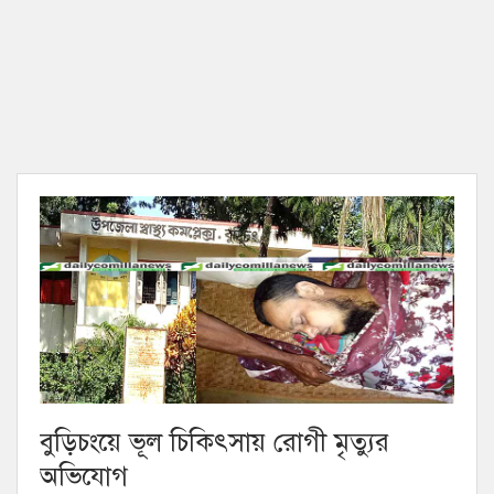
বুড়িচংয়ে ভূল চিকিৎসায় রোগী মৃত্যুর
অভিযোগ