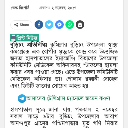
২ নভেম্বর, ২০১৭
ডেস্ক রিপোর্ট
প্রকাশঃ
Share
বুড়িচং প্রতিনিধিঃ
কুমিল্লার বুড়িচং উপজেলা স্বাস্থ্য
কমপ্লেক্সে এক রোগীর মৃত্যুকে কেন্দ্র করে উত্তেজিত
জনতা হাসপাতালের ইমার্জেন্সি বিভাগের উপজেলা
কমিউনিটি মেডিকেল অফিসারসহ স্টাফদের হামলা
করার খবর পাওয়া গেছে। এতে উপজেলা কমিউনিটি
মেডিকেল অফিসার ডাঃ গোলাম রব্বানী সোহেল
এবং ডিউটি ডাক্তার সোয়েব আহত হয়।
আমাদের টেলিগ্রাম চ্যানেলে জয়েন করুন
হাসপাতাল সূত্রে জানা যায়, গতকাল ২ নভেম্বর
সকাল সাড়ে ৯টায় বুড়িচং উপজেলার আরাগ
আনন্দপুর গ্রামের পশ্চিমপাড়ার মৃত গণি মিয়ার