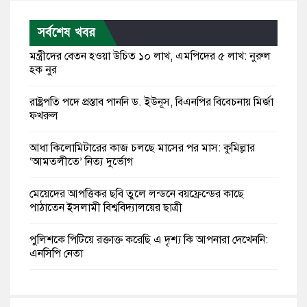
সর্বশেষ খবর
মন্ত্রীদের বেতন হওয়া উচিত ১০ লাখ, এমপিদের ৫ লাখ: নুরুল
হক নুর
রাষ্ট্রপতি পদে প্রস্তাব পাননি ড. ইউনূস, বিএনপির বিবেচনায় মির্জা
ফখরুল
আধা কিলোমিটারের কাজ চলছে মাসের পর মাস: কুমিল্লার
‘আমতলীতে’ নিত্য দুর্ভোগ
মেয়েদের আপত্তিকর ছবি তুলে লন্ডনে বয়ফ্রেন্ডের কাছে
পাঠাতেন ইসলামী বিশ্ববিদ্যালয়ের ছাত্রী
পুলিশকে পিটিয়ে রক্তাক্ত করেছি এ দৃশ্য কি আপনারা দেখেননি:
এনসিপি নেতা
পাঁচ দেশি মাছে মিলল মাইক্রোপ্লাস্টিক, সবচেয়ে বেশি কই মাছে