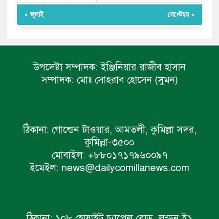
« জুলাই
সেপ্টেম্বর »
উপদেষ্টা সম্পাদক:
ইঞ্জিনিয়ার রাজীব হাসান
সম্পাদক:
মোঃ সোহরাব হোসেন (সুমন)
ঠিকানা:
গোল্ডেন টাওয়ার, আমতলী, কুমিল্লা সদর,
কুমিল্লা-৩৫০০
মোবাইল:
+৮৮০১৭১৭৯৬০০৯৭
ইমেইল:
news@dailycomillanews.com
ঠিকানা:
১০৮ হোয়াইট চ্যাপেল রোড, লন্ডন ই১