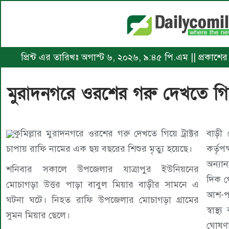
প্রিন্ট এর তারিখঃ অগাস্ট ৬, ২০২৬, ৯:৪৫ পি.এম || প্রকাশে
মুরাদনগরে ওরশের গরু দেখতে গিয়ে ট
কুমিল্লার মুরাদনগরে ওরশের গরু দেখতে গিয়ে ট্রাক্টর
বাড়ী 
চাপায় রাফি নামের এক ছয় বছরের শিশুর মৃত্যু হয়েছে।
কর্তৃপ
অন্যা
শনিবার সকালে উপজেলার যাত্রাপুর ইউনিয়নের
দিক থ
মোচাগড়া উত্তর পাড়া বাবুল মিয়ার বাড়ীর সামনে এ
আশ-প
ঘটনা ঘটে। নিহত রাফি উপজেলার মোচাগড়া গ্রামের
স্বাস্
সুমন মিয়ার ছেলে।
ঘোষণ