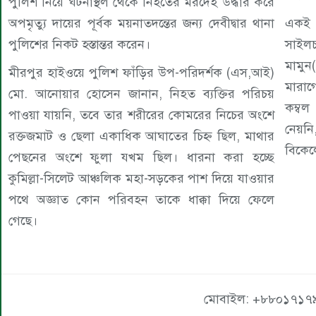
পুলিশ নিয়ে ঘটনাস্থল থেকে নিহতের মরদেহ উদ্ধার করে
অপমৃত্যু দায়ের পূর্বক ময়নাতদন্তের জন্য দেবীদ্বার থানা
একই 
পুলিশের নিকট হস্তান্তর করেন।
সাইলচ
মামুন
মীরপুর হাইওয়ে পুলিশ ফাঁড়ির উপ-পরিদর্শক (এস,আই)
মারাগ
মো. আনোয়ার হোসেন জানান, নিহত ব্যক্তির পরিচয়
কম্বল
পাওয়া যায়নি, তবে তার শরীরের কোমরের নিচের অংশে
নেয়ন
রক্তজমাট ও ছেলা একাধিক আঘাতের চিহ্ন ছিল, মাথার
বিকেল
পেছনের অংশে ফুলা যখম ছিল। ধারনা করা হচ্ছে
কুমিল্লা-সিলেট আঞ্চলিক মহা-সড়কের পাশ দিয়ে যাওয়ার
পথে অজ্ঞাত কোন পরিবহন তাকে ধাক্কা দিয়ে ফেলে
গেছে।
মোবাইল: +৮৮০১৭১৭