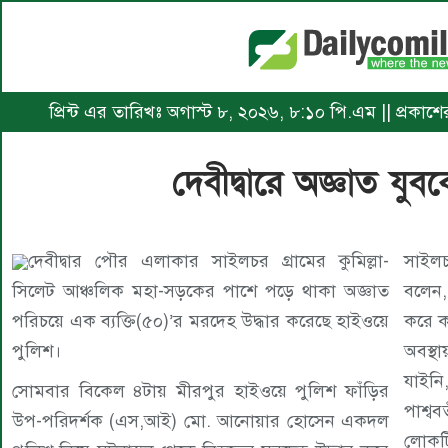
প্রিন্ট এর তারিখঃ অগাস্ট ৮, ২০২৬, ৮:১০ পি.এম || প্রকাশে
দেবীদ্বারে অজ্ঞাত যুব
দেবীদ্বার পৌর এলাকার সাইলচর গ্রামের কুমিল্লা-
সাইলচর
সিলেট আঞ্চলিক মহা-সড়কের পাশে পড়ে থাকা অজ্ঞাত
বলেন
পরিচয়ে এক ব্যক্তি(৫০)’র মরদেহ উদ্ধার করেছে হাইওয়ে
করে ক
পুলিশ।
অবস্
যাইনি
সোমবার বিকেল ৪টায় মীরপুর হাইওয়ে পুলিশ ফাঁড়ির
পাশ্ব
উপ-পরিদর্শক (এস,আই) মো. আনোয়ার হোসেন একদল
লোকটি