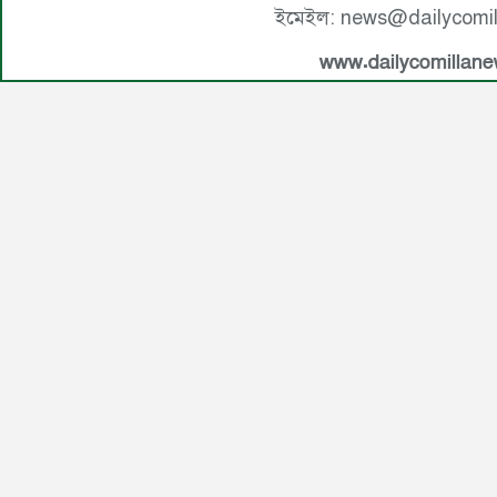
ইমেইল: news@dailycomi
www.dailycomillan