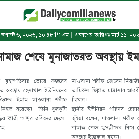
খঃ অগাস্ট ৬, ২০২৬, ১০:৪৮ পি.এম || প্রকাশের তারিখঃ মার্চ ১১, ২০
 নামাজ শেষে মুনাজাতরত অবস্থায় ইমা
োটে বৃহষ্পতিবার ভোরে ফজরের
মাওলানা শরীফ হোসেন মিয়াজী উপজে
ত অবস্থায় হেসাখাল ইউনিয়নের
তামিরুল মিল্লাত মাদ্রাসার আরব
মসজিদের ইমাম মাওলানা শরীফ
ছিলেন।
িনি কুরকুটা
স্থানীয় ইউনিয়ন পরিষদ চেয়
ির ক্বারী আব্দুর রশিদের ছেলে।
ভূঁইয়া বলেন, মাওলানা শরীফ হোসেন মিয়াজী ফজরের
েছে।
নামাজ শেষে মুসল্লীদের নিয়
অবস্থায় ইন্তেকাল করেন।