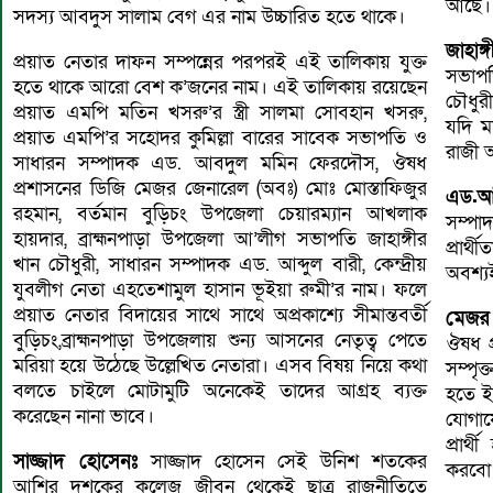
আছে। 
সদস্য আবদুস সালাম বেগ এর নাম উচ্চারিত হতে থাকে।
জাহাঙ
প্রয়াত নেতার দাফন সম্পন্নের পরপরই এই তালিকায় যুক্ত
সভাপত
হতে থাকে আরো বেশ ক’জনের নাম। এই তালিকায় রয়েছেন
চৌধুরী
প্রয়াত এমপি মতিন খসরু’র স্ত্রী সালমা সোবহান খসরু,
যদি ম
প্রয়াত এমপি’র সহোদর কুমিল্লা বারের সাবেক সভাপতি ও
রাজী 
সাধারন সম্পাদক এড. আবদুল মমিন ফেরদৌস, ঔষধ
প্রশাসনের ডিজি মেজর জেনারেল (অবঃ) মোঃ মোস্তাফিজুর
এড.আব
রহমান, বর্তমান বুড়িচং উপজেলা চেয়ারম্যান আখলাক
সম্পা
হায়দার, ব্রাহ্মনপাড়া উপজেলা আ’লীগ সভাপতি জাহাঙ্গীর
প্রার
খান চৌধুরী, সাধারন সম্পাদক এড. আব্দুল বারী, কেন্দ্রীয়
অবশ্যই
যুবলীগ নেতা এহতেশামুল হাসান ভূইয়া রুমী’র নাম। ফলে
প্রয়াত নেতার বিদায়ের সাথে সাথে অপ্রকাশ্যে সীমান্তবর্তী
মেজর
বুড়িচং,ব্রাহ্মনপাড়া উপজেলায় শুন্য আসনের নেতৃত্ব পেতে
ঔষধ প
মরিয়া হয়ে উঠেছে উল্লেখিত নেতারা। এসব বিষয় নিয়ে কথা
সম্পৃক
বলতে চাইলে মোটামুটি অনেকেই তাদের আগ্রহ ব্যক্ত
হতে ইচ্ছুক এই সাবেক জেনারেল
করেছেন নানা ভাবে।
যোগায
প্রার
সাজ্জাদ হোসেনঃ
সাজ্জাদ হোসেন সেই উনিশ শতকের
করবো
আশির দশকের কলেজ জীবন থেকেই ছাত্র রাজনীতিতে