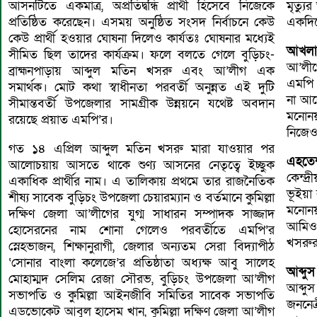
আসনটিতে একমাত্র, অপ্রতিদ্বন্ধি প্রার্থী হিসেবে নিজেকে
মৃত্য
প্রতিষ্ঠিত করেছেন। এসময় অনুষ্ঠিত সংসদ নির্বাচনে কেউ
একদিন
কেউ প্রার্থী হওয়ার ঘোষনা দিলেও কার্যতঃ ঘোষনার মধ্যেই
আখলা
সীমিত ছিল তাদের কার্যক্রম। ফলে বলতে গেলে বুড়িচং-
আ’লীগ
ব্রাহ্মনপাড়ায় আব্দুল মতিন খসরু এবং আ’লীগ এক
এমপি 
সমার্থক। মোট কথা স্বাধীনতা পরবর্তী অনুন্নত এই দুটি
না আস
সীমান্তবর্তী উপজেলার সামগ্রীক উন্নয়নে যথেষ্ট অবদান
মনোনয়
রয়েছে প্রয়াত এমপি’র।
নিজেও 
গত ১৪ এপ্রিল আব্দুল মতিন খসরু মারা যাওয়ার পর
এহতে
আলোচয়ায় আসতে থাকে শুণ্য আসনের নেতৃত্বে ইচ্ছুক
কেন্দ
একাধিক প্রার্থীর নাম। এ তালিকায় প্রথমে তার রাজনৈতিক
ভূইয়া র
শীষ্য সাবেক বুড়িচং উপজেলা চেয়ারম্যান ও বর্তমানে কুমিল্লা
মনোন
দক্ষিণ জেলা আ’লীগের যুগ্ম সাধারন সম্পাদক সাজ্জাদ
আমিও ই
হোসেরনের নাম শোনা গেলেও পরবর্তীতে এমপি’র
খসরুর
স্নেহভাজন, শিক্ষানুরাগী, জেলার অন্যতম সেরা বিদ্যাপীঠ
‘সোনার বাংলা কলেজে’র প্রতিষ্ঠাতা অধ্যক্ষ আবু সালেহ
আব্দু
মোহাম্মদ সেলিম রেজা সৌরভ, বুড়িচং উপজেলা আ’লীগ
আব্দু
সভাপতি ও কুমিল্লা আইনজীবি সমিতির সাবেক সভাপতি
জননেত
এডভোকেট আবুল হাসেম খান, কুমিল্লা দক্ষিণ জেলা আ’লীগ