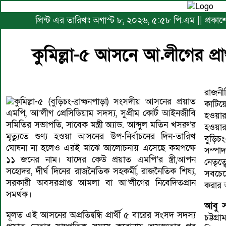
প্রিন্ট এর তারিখঃ অগাস্ট ৮, ২০২৬, ৫:৫৮ পি.এম || প্রকাশে
কুমিল্লা-৫ আসনে আ.লীগের প্রা
রাজন
কুমিল্লা-৫ (বুড়িচং-ব্রাহ্মনপাড়া) সংসদীয় আসনের প্রয়াত
কাটিয়ে
এমপি, আ’লীগ প্রেসিডিয়াম সদস্য, সুপ্রীম কোর্ট আইনজীবি
হওয়ার
সমিতির সভাপতি, সাবেক মন্ত্রী অ্যাড. আব্দুল মতিন খসরু’র
হওয়ার
মৃত্যুতে শুণ্য হওয়া আসনের উপ-নির্বাচনের দিন-তারিখ
বুড়িচ
ঘোষনা না হলেও এরই মাঝে আলোচনায় এসেছে কমপক্ষে
সম্পাদক, প্রয়
১১ জনের নাম। যাদের কেউ প্রয়াত এমপি’র স্ত্রী,আপন
নেতৃত
সহোদর, দীর্ঘ দিনের রাজনৈতিক সহকর্মী, রাজনৈতিক শিষ্য,
সবচেয়ে
সরকারী অবসরপ্রাপ্ত আমলা বা আ’লীগের নিবেদিতপ্রান
করার 
সমর্থক।
আবু স
মূলত এই আসনের অপ্রতিদ্বন্ধি প্রার্থী ৫ বারের সংসদ সদস্য
চট্টগ্র