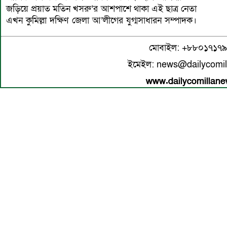
জড়িয়ে প্রয়াত মতিন খসরু’র আশপাশে থাকা এই ছাত্র নেতা
এখন কুমিল্লা দক্ষিণ জেলা আ’লীগের যুগ্মসাধারন সম্পাদক।
মোবাইল: +৮৮০১৭১৭
ইমেইল: news@dailycomi
www.dailycomillan