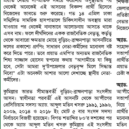
প্রয়াত নেতার সাম্প্রতিক সময়ে করোনায় অসুস্থ্যতার পর
শিক্ষ
থেকেই অনেকেই এই আসনের বিকল্প প্রার্থী হিসেবে
জেলার
নিজেদের ভাবতে শুরু করেছে। গত ১৪ এপ্রিল ঢাকা
প্রতি
সম্মিলিত সামরিক হাসপাতালে চিকিৎসাধীন অবস্থায় মারা
নেতার
যাওয়ার পর থেকেই নানাভাবে আলোচনায় আসতে থাকে
নিজেকে
এসব নাম। ফলে দীর্ঘদিনের একক রাজনৈতিক নেতৃত্ব, কর্তৃত্ব
থেকে আবারো ক্ষমতার মোহে বুড়িচং-ব্রাহ্মনপাড়া আসনটিতে
অ্যা
দলের প্রকাশ্যে গ্রুপিং সাধারন নেতা-কর্মীদের মনোবল নষ্ট
সহোদ
করে দিতে পারে। তবে প্রয়াত এমপি’র অন্যতম রাজনৈতিক
সভাপত
শিষ্য সাজ্জাদ হোসেন স্বপনের কথায় “আগামীতে যা কিছু
প্রার্
হবে, সেটা আমরা দু’উপজেলার নেতৃবৃন্দ মিলে সিদ্ধান্ত
প্রয়া
নিবো” এটা অনেকটা আশার আলো দেখাচ্ছে স্থানীয় নেতা-
চেষ্টা
কর্মীদের।
অ্যাড
কুমিল্লার ভারত সীমান্তবর্তী বুড়িচং-ব্রাহ্মনপাড়া সংসদীয়
আ’লীগ
আসন। স্বাধীনতা পরবর্তী এই আসনটি থেকে আ’লীগের
সভাপত
প্রেসিডিয়াম সদস্য অ্যাড. আব্দুল মতিন খসরু ১৯৯১, ১৯৯৬,
নিয়ে 
২০০৯, ২০১৪ ও ২০১৮ ইং মোট ৫ বার সংসদ সদস্য
প্রার
নির্বাচনে বিজয়ী হয়েছেন। বিগত শতাব্দির ৮০’র দশকের পর
মনোনয়
থেকে অ্যাড আব্দুল মতিন খসরু কুমিল্লার এই সংসদীয়
মতিন