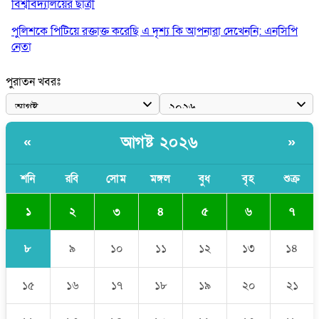
বিশ্ববিদ্যালয়ের ছাত্রী
পুলিশকে পিটিয়ে রক্তাক্ত করেছি এ দৃশ্য কি আপনারা দেখেননি: এনসিপি
নেতা
পাঁচ দেশি মাছে মিলল মাইক্রোপ্লাস্টিক, সবচেয়ে বেশি কই মাছে
পুরাতন খবরঃ
বাংলাদেশী কর্মীদের আকামা নিয়ে বড় সুখবর দিলো সৌদি সরকার
ভারতের পূর্ব সীমান্তে এখন ‘আরেকটি পাকিস্তান’ গড়ে উঠেছে: সজীব
আগষ্ট ২০২৬
«
»
ওয়াজেদ জয়
সাকিব আল হাসানের বাড়িতে আগুন, পেট্রলবোমা বিস্ফোরণ
শনি
রবি
সোম
মঙ্গল
বুধ
বৃহ
শুক্র
১
২
৩
৪
৫
৬
৭
৮
৯
১০
১১
১২
১৩
১৪
১৫
১৬
১৭
১৮
১৯
২০
২১