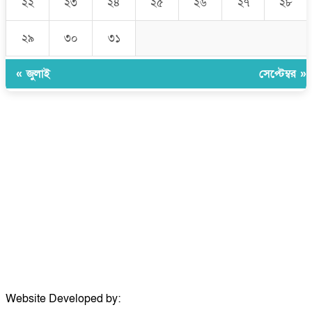
২২
২৩
২৪
২৫
২৬
২৭
২৮
২৯
৩০
৩১
« জুলাই
সেপ্টেম্বর »
উপদেষ্টা সম্পাদক:
ইঞ্জিনিয়ার রাজীব হাসান
সম্পাদক:
মোঃ সোহরাব হোসেন (সুমন)
ঠিকানা:
গোল্ডেন টাওয়ার, আমতলী, কুমিল্লা সদর, কুমিল্লা-৩৫০০
মোবাইল:
+৮৮০১৭১৭৯৬০০৯৭
ইমেইল:
news@dailycomillanews.com
ঠিকানা:
১০৮ হোয়াইট চ্যাপেল রোড, লন্ডন ই১ ১ডিই
মোবাইল:
০৭৪১১৯৩৩২৬১
ইমেইল:
london@dailycomillanews.com
Website Developed by:
TechSmartBD.com