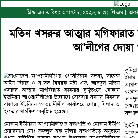
প্রিন্ট এর তারিখঃ অগাস্ট ৮, ২০২৬, ৮:৩১ পি.এম || প্র
মতিন খসরুর আত্মার মগিফারাত
আ’লীগের দোয়া 
কুমিল্
বাংলাদেশ আওয়ামীলীগের প্রেসিডিয়াম সদস্য, সাবেক
ইমাম 
আইন বিচার ও সংসদ বিষয়ক মন্ত্রী এড. আবদুল মতিন
জামাল
খসরুর আত্মার মাগফিরাত কামনায় বুড়িচংয়ে মোকাম
রহমান, জ
ইউনিয়ন আওয়ামীলীগের উদ্যোগে রোববার সন্ধ্যায় নিমসার
আবদু
বাজারে ইউনিয়ন আওয়ামীলীগ কার্যালয়ে দোয়া, মিলাদ ও
স্বেচ
ইফতার মাহফিল অনুষ্ঠিত হয়েছে।
সম্পা
মোকাম ইউনিয়ন আওয়ামীলীগের সভাপতি ও মোকাম ইউপি
ইউনি
চেয়ারম্যান মোঃ ফজলুল হক মুন্সির সভাপতিত্বে অনুষ্ঠানে
হোসেন