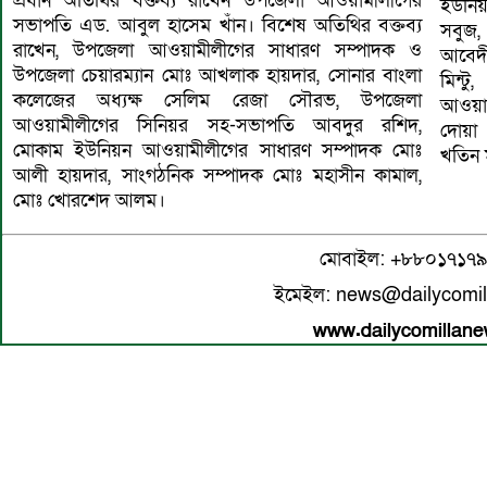
প্রধান অতিথির বক্তব্য রাখেন উপজেলা আওয়ামীলীগের
ইউনিয়
সভাপতি এড. আবুল হাসেম খাঁন। বিশেষ অতিথির বক্তব্য
সবুজ
রাখেন, উপজেলা আওয়ামীলীগের সাধারণ সম্পাদক ও
আবেদী
উপজেলা চেয়ারম্যান মোঃ আখলাক হায়দার, সোনার বাংলা
মিন্ট
কলেজের অধ্যক্ষ সেলিম রেজা সৌরভ, উপজেলা
আওয়াম
আওয়ামীলীগের সিনিয়র সহ-সভাপতি আবদুর রশিদ,
দোয়া 
মোকাম ইউনিয়ন আওয়ামীলীগের সাধারণ সম্পাদক মোঃ
খতিন 
আলী হায়দার, সাংগঠনিক সম্পাদক মোঃ মহাসীন কামাল,
মোঃ খোরশেদ আলম।
মোবাইল: +৮৮০১৭১৭
ইমেইল: news@dailycomi
www.dailycomillan