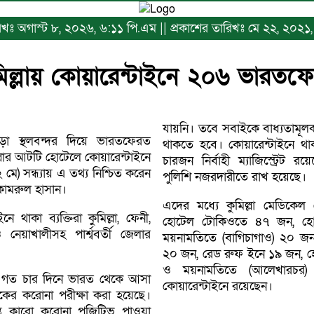
ারিখঃ অগাস্ট ৮, ২০২৬, ৬:১১ পি.এম || প্রকাশের তারিখঃ মে ২২, ২০২১,
মিল্লায় কোয়ারেন্টাইনে ২০৬ ভারতফ
যায়নি। তবে সবাইকে বাধ্যতামূল
াউড়া স্থলবন্দর দিয়ে ভারতফেরত
থাকতে হবে। কোয়ারেন্টাইনে থাকাদ
্লার আটটি হোটেলে কোয়ারেন্টাইনে
চারজন নির্বাহী ম্যাজিস্ট্রেট
মে) সন্ধ্যায় এ তথ্য নিশ্চিত করেন
পুলিশি নজরদারীতে রাখ হয়েছে।
 কামরুল হাসান।
এদের মধ্যে কুমিল্লা মেডিকেল
ে থাকা ব্যক্তিরা কুমিল্লা, ফেনী,
হোটেল টোকিওতে ৪৭ জন, হ
 ও নেয়াখালীসহ পার্শ্ববর্তী জেলার
ময়নামতিতে (বাগিচাগাও) ২০ 
২০ জন, রেড রুফ ইনে ১৯ জন, হ
ও ময়নামতিতে (আলেখারচর)
তে, গত চার দিনে ভারত থেকে আসা
কোয়ারেন্টাইনে রয়েছেন।
েকের করোনা পরীক্ষা করা হয়েছে।
ন্ত কারো করোনা পজিটিভ পাওয়া