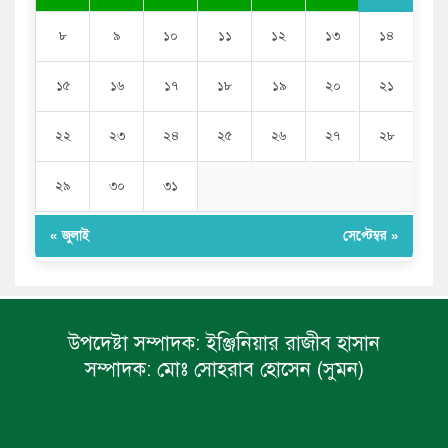
৮
৯
১০
১১
১২
১৩
১৪
১৫
১৬
১৭
১৮
১৯
২০
২১
২২
২৩
২৪
২৫
২৬
২৭
২৮
২৯
৩০
৩১
« জুলাই
সেপ্টেম্বর »
উপদেষ্টা সম্পাদক:
ইঞ্জিনিয়ার রাজীব হাসান
সম্পাদক:
মোঃ সোহরাব হোসেন (সুমন)