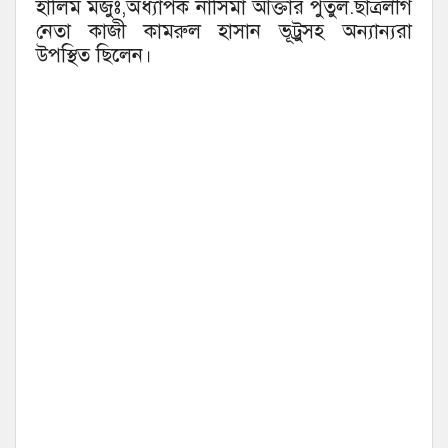
হালিম মজুঃ,অধ্যাপক নাসিমা আক্তার পুতুল.ছাত্রলীগ
নেতা কাজী কামরুল হাসান ভূট্রুসহ অন্যান্যরা
উপস্থিত ছিলেন।