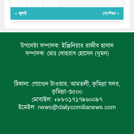
« জুলাই
সেপ্টেম্বর »
উপদেষ্টা সম্পাদক:
ইঞ্জিনিয়ার রাজীব হাসান
সম্পাদক:
মোঃ সোহরাব হোসেন (সুমন)
ঠিকানা:
গোল্ডেন টাওয়ার, আমতলী, কুমিল্লা সদর,
কুমিল্লা-৩৫০০
মোবাইল:
+৮৮০১৭১৭৯৬০০৯৭
ইমেইল:
news@dailycomillanews.com