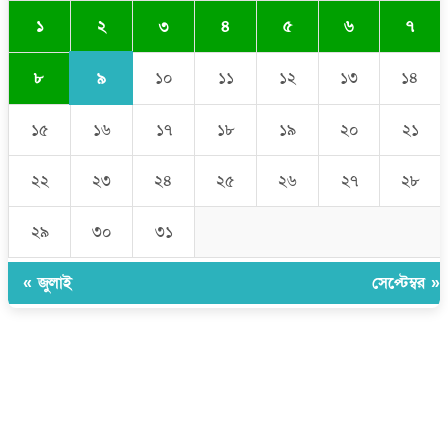
২
১
৩
৪
৫
৬
৭
৯
৮
১০
১১
১২
১৩
১৪
১৫
১৬
১৭
১৮
১৯
২০
২১
২২
২৩
২৪
২৫
২৬
২৭
২৮
২৯
৩০
৩১
« জুলাই
সেপ্টেম্বর »
উপদেষ্টা সম্পাদক:
ইঞ্জিনিয়ার রাজীব হাসান
সম্পাদক:
মোঃ সোহরাব হোসেন (সুমন)
ঠিকানা:
গোল্ডেন টাওয়ার, আমতলী, কুমিল্লা সদর, কুমিল্লা-৩৫০০
মোবাইল:
+৮৮০১৭১৭৯৬০০৯৭