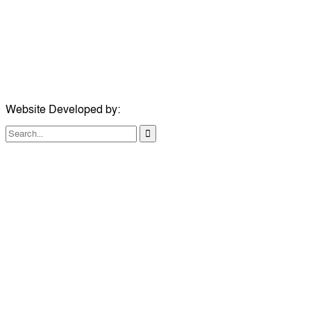
ইমেইল:
news@dailycomillanews.com
ঠিকানা:
১০৮ হোয়াইট চ্যাপেল রোড, লন্ডন ই১ ১ডিই
মোবাইল:
০৭৪১১৯৩৩২৬১
ইমেইল:
london@dailycomillanews.com
Website Developed by:
TechSmartBD.com