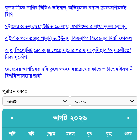
স্কুলছাত্রীকে লাথির ভিডিও ভাইরাল, অভিযুক্তের বদলে ভুক্তভোগীকেই
টিসি
মন্ত্রীদের বেতন হওয়া উচিত ১০ লাখ, এমপিদের ৫ লাখ: নুরুল হক নুর
রাষ্ট্রপতি পদে প্রস্তাব পাননি ড. ইউনূস, বিএনপির বিবেচনায় মির্জা ফখরুল
আধা কিলোমিটারের কাজ চলছে মাসের পর মাস: কুমিল্লার ‘আমতলীতে’
নিত্য দুর্ভোগ
মেয়েদের আপত্তিকর ছবি তুলে লন্ডনে বয়ফ্রেন্ডের কাছে পাঠাতেন ইসলামী
বিশ্ববিদ্যালয়ের ছাত্রী
পুলিশকে পিটিয়ে রক্তাক্ত করেছি এ দৃশ্য কি আপনারা দেখেননি: এনসিপি
পুরাতন খবরঃ
নেতা
পাঁচ দেশি মাছে মিলল মাইক্রোপ্লাস্টিক, সবচেয়ে বেশি কই মাছে
আগষ্ট ২০২৬
«
»
বাংলাদেশী কর্মীদের আকামা নিয়ে বড় সুখবর দিলো সৌদি সরকার
ভারতের পূর্ব সীমান্তে এখন ‘আরেকটি পাকিস্তান’ গড়ে উঠেছে: সজীব
শনি
রবি
সোম
মঙ্গল
বুধ
বৃহ
শুক্র
ওয়াজেদ জয়