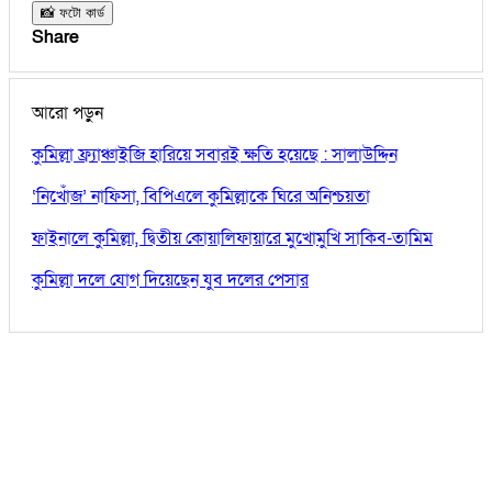
📸 ফটো কার্ড
Share
আরো পড়ুন
কুমিল্লা ফ্র্যাঞ্চাইজি হারিয়ে সবারই ক্ষতি হয়েছে : সালাউদ্দিন
‘নিখোঁজ’ নাফিসা, বিপিএলে কুমিল্লাকে ঘিরে অনিশ্চয়তা
ফাইনালে কুমিল্লা, দ্বিতীয় কোয়ালিফায়ারে মুখোমুখি সাকিব-তামিম
কুমিল্লা দলে যোগ দিয়েছেন যুব দলের পেসার