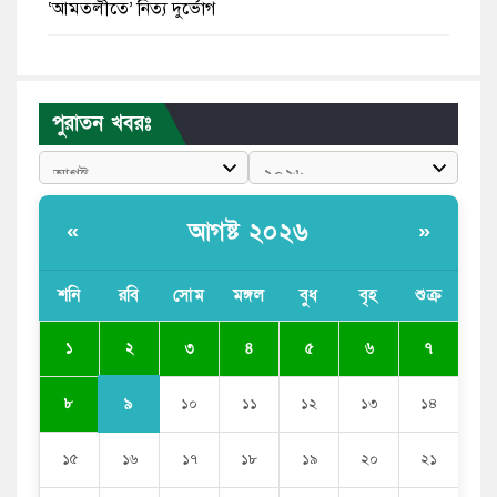
‘আমতলীতে’ নিত্য দুর্ভোগ
মেয়েদের আপত্তিকর ছবি তুলে লন্ডনে বয়ফ্রেন্ডের কাছে
পাঠাতেন ইসলামী বিশ্ববিদ্যালয়ের ছাত্রী
পুরাতন খবরঃ
পুলিশকে পিটিয়ে রক্তাক্ত করেছি এ দৃশ্য কি আপনারা দেখেননি:
এনসিপি নেতা
পাঁচ দেশি মাছে মিলল মাইক্রোপ্লাস্টিক, সবচেয়ে বেশি কই মাছে
আগষ্ট ২০২৬
«
»
বাংলাদেশী কর্মীদের আকামা নিয়ে বড় সুখবর দিলো সৌদি
সরকার
শনি
রবি
সোম
মঙ্গল
বুধ
বৃহ
শুক্র
ভারতের পূর্ব সীমান্তে এখন ‘আরেকটি পাকিস্তান’ গড়ে উঠেছে:
২
১
৩
৪
৫
৬
৭
সজীব ওয়াজেদ জয়
৯
৮
১০
১১
১২
১৩
১৪
১৫
১৬
১৭
১৮
১৯
২০
২১