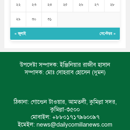
২২
২৩
২৪
২৫
২৬
২৭
২৮
২৯
৩০
৩১
« জুলাই
সেপ্টেম্বর »
উপদেষ্টা সম্পাদক:
ইঞ্জিনিয়ার রাজীব হাসান
সম্পাদক:
মোঃ সোহরাব হোসেন (সুমন)
ঠিকানা:
গোল্ডেন টাওয়ার, আমতলী, কুমিল্লা সদর,
কুমিল্লা-৩৫০০
মোবাইল:
+৮৮০১৭১৭৯৬০০৯৭
ইমেইল:
news@dailycomillanews.com