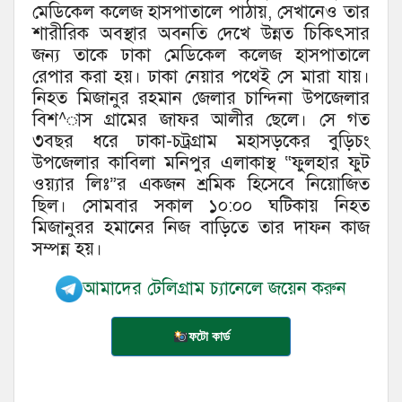
মেডিকেল কলেজ হাসপাতালে পাঠায়, সেখানেও তার
শারীরিক অবস্থার অবনতি দেখে উন্নত চিকিৎসার
জন্য তাকে ঢাকা মেডিকেল কলেজ হাসপাতালে
রেপার করা হয়। ঢাকা নেয়ার পথেই সে মারা যায়।
নিহত মিজানুর রহমান জেলার চান্দিনা উপজেলার
বিশ^াস গ্রামের জাফর আলীর ছেলে। সে গত
৩বছর ধরে ঢাকা-চট্রগ্রাম মহাসড়কের বুড়িচং
উপজেলার কাবিলা মনিপুর এলাকাস্থ “ফুলহার ফুট
ওয়্যার লিঃ”র একজন শ্রমিক হিসেবে নিয়োজিত
ছিল। সোমবার সকাল ১০:০০ ঘটিকায় নিহত
মিজানুরর হমানের নিজ বাড়িতে তার দাফন কাজ
সম্পন্ন হয়।
আমাদের টেলিগ্রাম চ্যানেলে জয়েন করুন
ফটো কার্ড