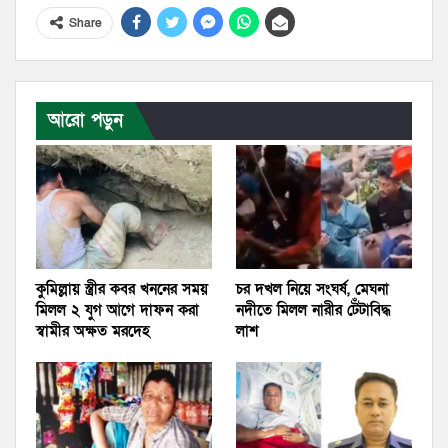
Share
আরো পড়ুন
কুমিল্লায় স্ত্রীর কবর খননের সময়
চর দখল নিয়ে সংঘর্ষ, মেঘনা
মিলল ২ যুগ আগে দাফন করা
নদীতে মিলল নারীর টেঁটাবিদ্ধ
স্বামীর অক্ষত মরদেহ
লাশ