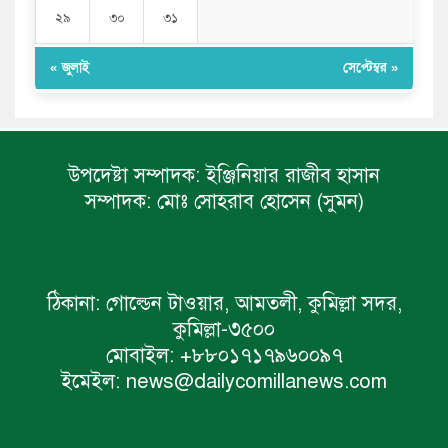
২৯
৩০
৩১
« জুলাই
সেপ্টেম্বর »
উপদেষ্টা সম্পাদক:
ইঞ্জিনিয়ার রাজীব হাসান
সম্পাদক:
মোঃ সোহরাব হোসেন (সুমন)
ঠিকানা:
গোল্ডেন টাওয়ার, আমতলী, কুমিল্লা সদর,
কুমিল্লা-৩৫০০
মোবাইল:
+৮৮০১৭১৭৯৬০০৯৭
ইমেইল:
news@dailycomillanews.com