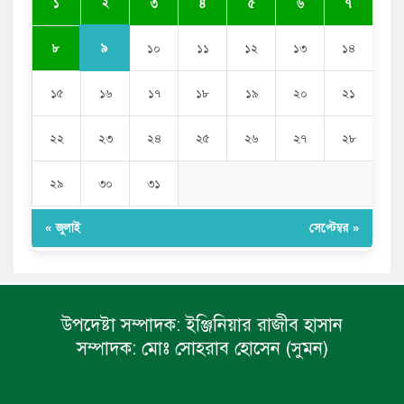
২
১
৩
৪
৫
৬
৭
সজীব ওয়াজেদ জয়
৯
৮
১০
১১
১২
১৩
১৪
১৫
১৬
১৭
১৮
১৯
২০
২১
২২
২৩
২৪
২৫
২৬
২৭
২৮
২৯
৩০
৩১
« জুলাই
সেপ্টেম্বর »
উপদেষ্টা সম্পাদক:
ইঞ্জিনিয়ার রাজীব হাসান
সম্পাদক:
মোঃ সোহরাব হোসেন (সুমন)