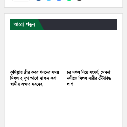
আরো পড়ুন
কুমিল্লায় স্ত্রীর কবর খননের সময়
চর দখল নিয়ে সংঘর্ষ, মেঘনা
মিলল ২ যুগ আগে দাফন করা
নদীতে মিলল নারীর টেঁটাবিদ্ধ
স্বামীর অক্ষত মরদেহ
লাশ