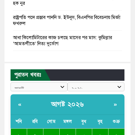
হক নুর
রাষ্ট্রপতি পদে প্রস্তাব পাননি ড. ইউনূস, বিএনপির বিবেচনায় মির্জা
ফখরুল
আধা কিলোমিটারের কাজ চলছে মাসের পর মাস: কুমিল্লার
‘আমতলীতে’ নিত্য দুর্ভোগ
মেয়েদের আপত্তিকর ছবি তুলে লন্ডনে বয়ফ্রেন্ডের কাছে
পাঠাতেন ইসলামী বিশ্ববিদ্যালয়ের ছাত্রী
পুরাতন খবরঃ
পুলিশকে পিটিয়ে রক্তাক্ত করেছি এ দৃশ্য কি আপনারা দেখেননি:
এনসিপি নেতা
পাঁচ দেশি মাছে মিলল মাইক্রোপ্লাস্টিক, সবচেয়ে বেশি কই মাছে
আগষ্ট ২০২৬
«
»
বাংলাদেশী কর্মীদের আকামা নিয়ে বড় সুখবর দিলো সৌদি
সরকার
শনি
রবি
সোম
মঙ্গল
বুধ
বৃহ
শুক্র
ভারতের পূর্ব সীমান্তে এখন ‘আরেকটি পাকিস্তান’ গড়ে উঠেছে: