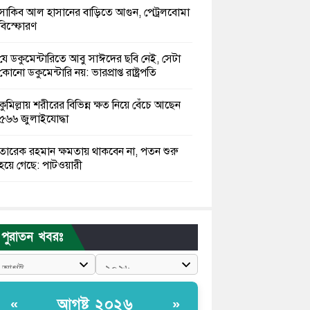
সাকিব আল হাসানের বাড়িতে আগুন, পেট্রলবোমা
বিস্ফোরণ
যে ডকুমেন্টারিতে আবু সাঈদের ছবি নেই, সেটা
কোনো ডকুমেন্টারি নয়: ভারপ্রাপ্ত রাষ্ট্রপতি
কুমিল্লায় শরীরের বিভিন্ন ক্ষত নিয়ে বেঁচে আছেন
৫৬৬ জুলাইযোদ্ধা
তারেক রহমান ক্ষমতায় থাকবেন না, পতন শুরু
হয়ে গেছে: পাটওয়ারী
শেখ হাসিনাকে আর রাখতে চাচ্ছে না ভারত:
আসিফ মাহমুদ
পুরাতন খবরঃ
জুলাই কোনো শ্রেণি বা গোষ্ঠীর নয়, এটি সর্বস্তরের
মানুষের: ড. ইউনূস
আলিয়া মাদ্রাসায় ছাত্রদল-শিবির সংঘর্ষ, হাতে
আগষ্ট ২০২৬
«
»
পাইপ মাথায় হেলমেট পড়ে মাঠে যুবদল নেতা