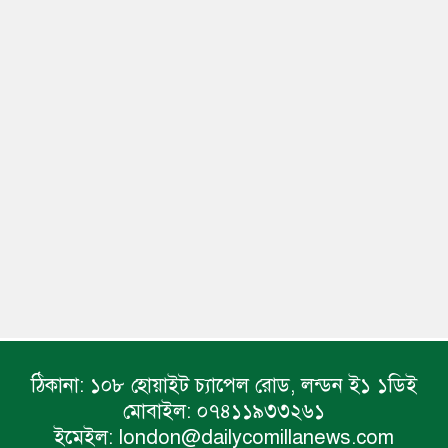
ঠিকানা:
১০৮ হোয়াইট চ্যাপেল রোড, লন্ডন ই১ ১ডিই
মোবাইল:
০৭৪১১৯৩৩২৬১
ইমেইল:
london@dailycomillanews.com