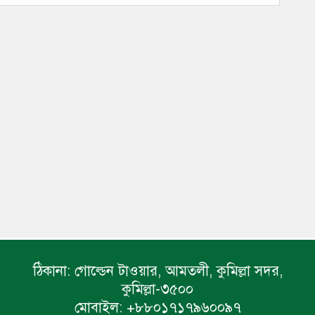
ঠিকানা:
গোল্ডেন টাওয়ার, আমতলী, কুমিল্লা সদর,
কুমিল্লা-৩৫০০
মোবাইল:
+৮৮০১৭১৭৯৬০০৯৭