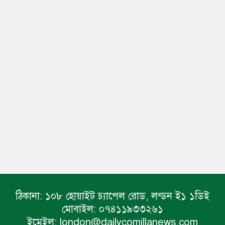
ঠিকানা:
১০৮ হোয়াইট চ্যাপেল রোড, লন্ডন ই১ ১ডিই
মোবাইল:
০৭৪১১৯৩৩২৬১
ইমেইল:
london@dailycomillanews.com