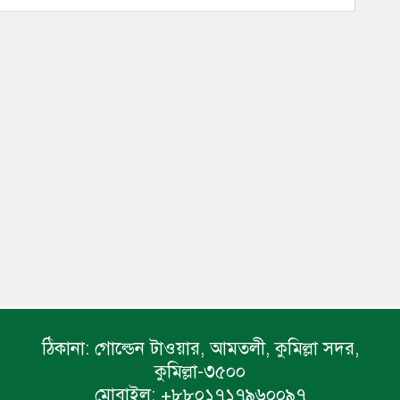
ঠিকানা:
গোল্ডেন টাওয়ার, আমতলী, কুমিল্লা সদর,
কুমিল্লা-৩৫০০
মোবাইল:
+৮৮০১৭১৭৯৬০০৯৭