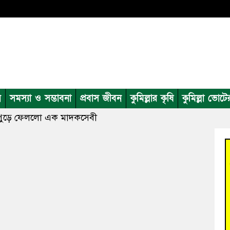
ন
সমস্যা ও সম্ভাবনা
প্রবাস জীবন
কুমিল্লার কৃষি
কুমিল্লা ভোটে
পুড়ে ফেললো এক মাদকসেবী