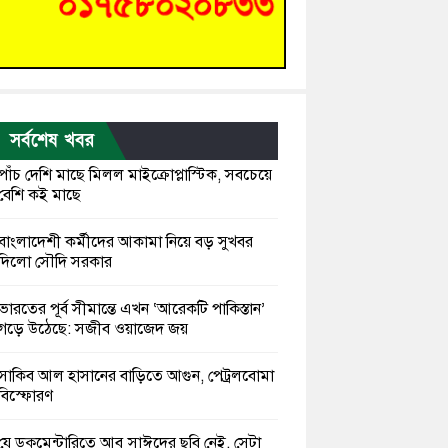
সর্বশেষ খবর
পাঁচ দেশি মাছে মিলল মাইক্রোপ্লাস্টিক, সবচেয়ে
বেশি কই মাছে
বাংলাদেশী কর্মীদের আকামা নিয়ে বড় সুখবর
দিলো সৌদি সরকার
ভারতের পূর্ব সীমান্তে এখন ‘আরেকটি পাকিস্তান’
গড়ে উঠেছে: সজীব ওয়াজেদ জয়
সাকিব আল হাসানের বাড়িতে আগুন, পেট্রলবোমা
বিস্ফোরণ
যে ডকুমেন্টারিতে আবু সাঈদের ছবি নেই, সেটা