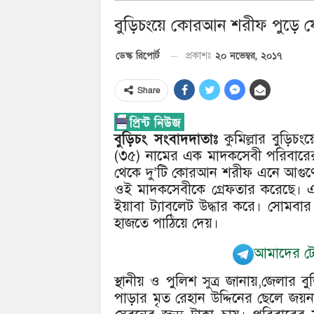
বুড়িচংয়ে কোরআন শরীফ পুড়ে
২০ নভেম্বর, ২০১৭
ডেস্ক রিপোর্ট
প্রকাশঃ
Share
বুড়িচং সংবাদদাতাঃ
কুমিল্লার বুড়িচং
(৩৫) নামের এক মাদকসেবী পরিবারের 
থেকে দু’টি কোরআন শরীফ এনে আগুণে 
ওই মাদকসেবীকে গ্রেফতার করেছে। 
ইয়াবা ট্যাবলেট উদ্ধার করে। সোমব
হাজতে পাঠিয়ে দেয়।
আমাদের টেল
স্থানীয় ও পুলিশ সুত্র জানায়,জেলার 
পাড়ার মৃত রেহান উদ্দিনের ছেলে জ