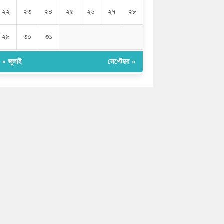
২২
২৩
২৪
২৫
২৬
২৭
২৮
২৯
৩০
৩১
« জুলাই
সেপ্টেম্বর »