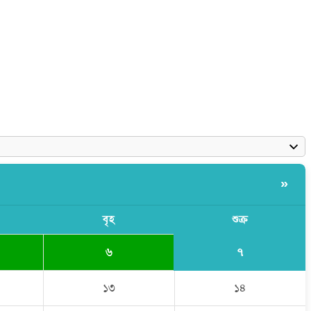
»
বৃহ
শুক্র
৭
৬
১৩
১৪