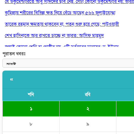
যে ডকুমেন্টারিতে আবু সাঈদের ছবি নেই, সেটা কোনো ডকুমেন্টারি নয়: ভারপ্রাপ্ত
কুমিল্লায় শরীরের বিভিন্ন ক্ষত নিয়ে বেঁচে আছেন ৫৬৬ জুলাইযোদ্ধা
তারেক রহমান ক্ষমতায় থাকবেন না, পতন শুরু হয়ে গেছে: পাটওয়ারী
শেখ হাসিনাকে আর রাখতে চাচ্ছে না ভারত: আসিফ মাহমুদ
জুলাই কোনো শ্রেণি বা গোষ্ঠীর নয়, এটি সর্বস্তরের মানুষের: ড. ইউনূস
পুরাতন খবরঃ
আলিয়া মাদ্রাসায় ছাত্রদল-শিবির সংঘর্ষ, হাতে পাইপ মাথায় হেলমেট পড়ে মা
«
শনি
রবি
১
২
৮
৯