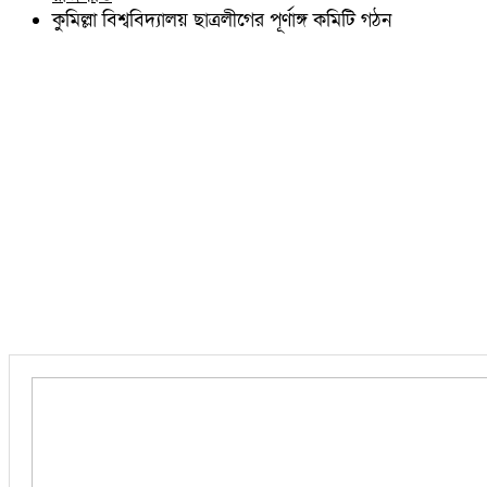
চৌদ্দগ্রাম
কুমিল্লা বিশ্ববিদ্যালয় ছাত্রলীগের পূর্ণাঙ্গ কমিটি গঠন
নাঙ্গলকোট
মনোহরগঞ্জ
বরুড়া
লালমাই
দাউদকান্দি
চান্দিনা
মুরাদনগর
দেবিদ্বার
হোমনা
তিতাস
মেঘনা