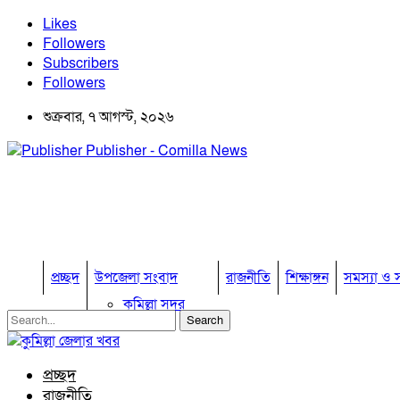
Likes
Followers
Subscribers
Followers
শুক্রবার, ৭ আগস্ট, ২০২৬
Publisher - Comilla News
প্রচ্ছদ
উপজেলা সংবাদ
রাজনীতি
শিক্ষাঙ্গন
সমস্যা ও স
কুমিল্লা সদর
কুমিল্লা সদর দক্ষিণ
বুড়িচং
ব্রাহ্মণপাড়া
প্রচ্ছদ
লাকসাম
রাজনীতি