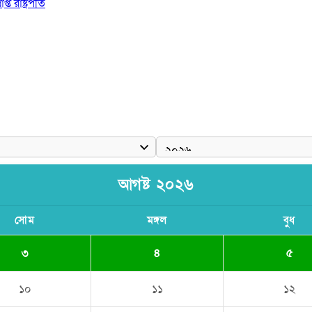
 রাষ্ট্রপতি
ঠে যুবদল নেতা নয়ন
আগষ্ট ২০২৬
সোম
মঙ্গল
বুধ
৩
৪
৫
১০
১১
১২