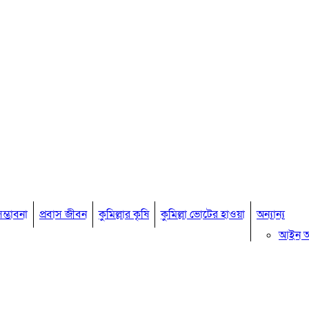
ম্ভাবনা
প্রবাস জীবন
কুমিল্লার কৃষি
কুমিল্লা ভোটের হাওয়া
অন্যান্য
আইন 
মতামত
কুমিল্ল
বিখ্যাত ব
কুমিল্ল