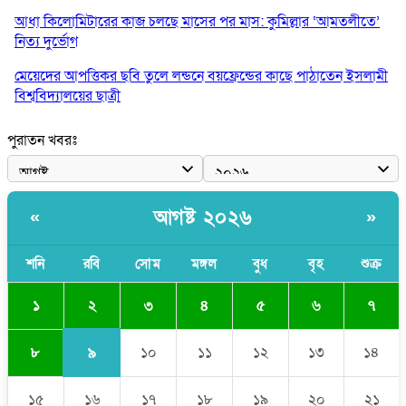
আধা কিলোমিটারের কাজ চলছে মাসের পর মাস: কুমিল্লার ‘আমতলীতে’
নিত্য দুর্ভোগ
মেয়েদের আপত্তিকর ছবি তুলে লন্ডনে বয়ফ্রেন্ডের কাছে পাঠাতেন ইসলামী
বিশ্ববিদ্যালয়ের ছাত্রী
পুলিশকে পিটিয়ে রক্তাক্ত করেছি এ দৃশ্য কি আপনারা দেখেননি: এনসিপি
পুরাতন খবরঃ
নেতা
পাঁচ দেশি মাছে মিলল মাইক্রোপ্লাস্টিক, সবচেয়ে বেশি কই মাছে
আগষ্ট ২০২৬
«
»
বাংলাদেশী কর্মীদের আকামা নিয়ে বড় সুখবর দিলো সৌদি সরকার
ভারতের পূর্ব সীমান্তে এখন ‘আরেকটি পাকিস্তান’ গড়ে উঠেছে: সজীব
শনি
রবি
সোম
মঙ্গল
বুধ
বৃহ
শুক্র
ওয়াজেদ জয়
২
১
৩
৪
৫
৬
৭
৯
৮
১০
১১
১২
১৩
১৪
১৫
১৬
১৭
১৮
১৯
২০
২১