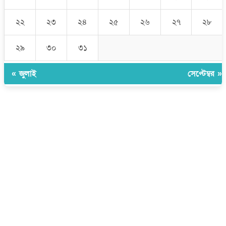
২২
২৩
২৪
২৫
২৬
২৭
২৮
২৯
৩০
৩১
« জুলাই
সেপ্টেম্বর »
উপদেষ্টা সম্পাদক:
ইঞ্জিনিয়ার রাজীব হাসান
সম্পাদক:
মোঃ সোহরাব হোসেন (সুমন)
ঠিকানা:
গোল্ডেন টাওয়ার, আমতলী, কুমিল্লা সদর, কুমিল্লা-৩৫০০
মোবাইল:
+৮৮০১৭১৭৯৬০০৯৭
ইমেইল:
news@dailycomillanews.com
ঠিকানা:
১০৮ হোয়াইট চ্যাপেল রোড, লন্ডন ই১ ১ডিই
মোবাইল:
০৭৪১১৯৩৩২৬১
ইমেইল:
london@dailycomillanews.com