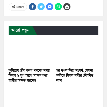
Share
আরো পড়ুন
কুমিল্লায় স্ত্রীর কবর খননের সময়
চর দখল নিয়ে সংঘর্ষ, মেঘনা
মিলল ২ যুগ আগে দাফন করা
নদীতে মিলল নারীর টেঁটাবিদ্ধ
স্বামীর অক্ষত মরদেহ
লাশ