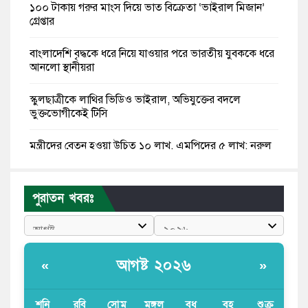
১০০ টাকায় গরুর মাংস দিয়ে ভাত বিক্রেতা ‘ভাইরাল মিজান’
গ্রেপ্তার
বাংলাদেশি বৃদ্ধকে ধরে নিয়ে যাওয়ার পরে ভারতীয় যুবককে ধরে
আনলো স্থানীয়রা
স্কুলছাত্রীকে লাথির ভিডিও ভাইরাল, অভিযুক্তের বদলে
ভুক্তভোগীকেই টিসি
মন্ত্রীদের বেতন হওয়া উচিত ১০ লাখ, এমপিদের ৫ লাখ: নুরুল
হক নুর
রাষ্ট্রপতি পদে প্রস্তাব পাননি ড. ইউনূস, বিএনপির বিবেচনায় মির্জা
পুরাতন খবরঃ
ফখরুল
আধা কিলোমিটারের কাজ চলছে মাসের পর মাস: কুমিল্লার
‘আমতলীতে’ নিত্য দুর্ভোগ
আগষ্ট ২০২৬
«
»
মেয়েদের আপত্তিকর ছবি তুলে লন্ডনে বয়ফ্রেন্ডের কাছে
পাঠাতেন ইসলামী বিশ্ববিদ্যালয়ের ছাত্রী
শনি
রবি
সোম
মঙ্গল
বুধ
বৃহ
শুক্র