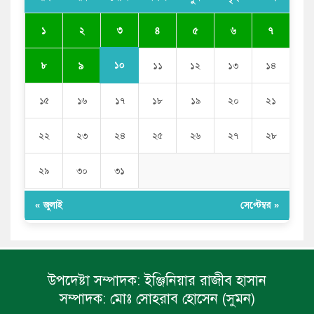
পুলিশকে পিটিয়ে রক্তাক্ত করেছি এ দৃশ্য কি আপনারা দেখেননি:
৩
১
২
৪
৫
৬
৭
এনসিপি নেতা
১০
৮
৯
১১
১২
১৩
১৪
১৫
১৬
১৭
১৮
১৯
২০
২১
২২
২৩
২৪
২৫
২৬
২৭
২৮
২৯
৩০
৩১
« জুলাই
সেপ্টেম্বর »
উপদেষ্টা সম্পাদক:
ইঞ্জিনিয়ার রাজীব হাসান
সম্পাদক:
মোঃ সোহরাব হোসেন (সুমন)