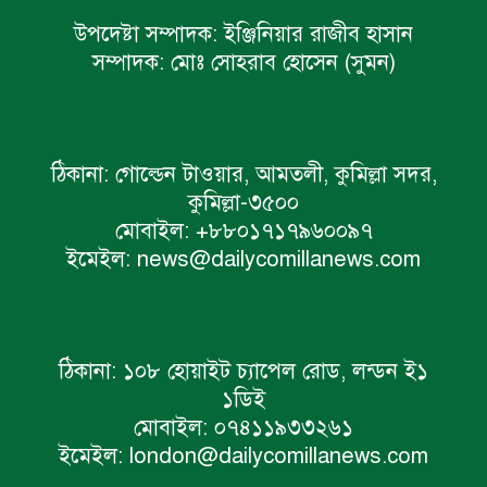
উপদেষ্টা সম্পাদক:
ইঞ্জিনিয়ার রাজীব হাসান
সম্পাদক:
মোঃ সোহরাব হোসেন (সুমন)
ঠিকানা:
গোল্ডেন টাওয়ার, আমতলী, কুমিল্লা সদর,
কুমিল্লা-৩৫০০
মোবাইল:
+৮৮০১৭১৭৯৬০০৯৭
ইমেইল:
news@dailycomillanews.com
ঠিকানা:
১০৮ হোয়াইট চ্যাপেল রোড, লন্ডন ই১
১ডিই
মোবাইল:
০৭৪১১৯৩৩২৬১
ইমেইল:
london@dailycomillanews.com