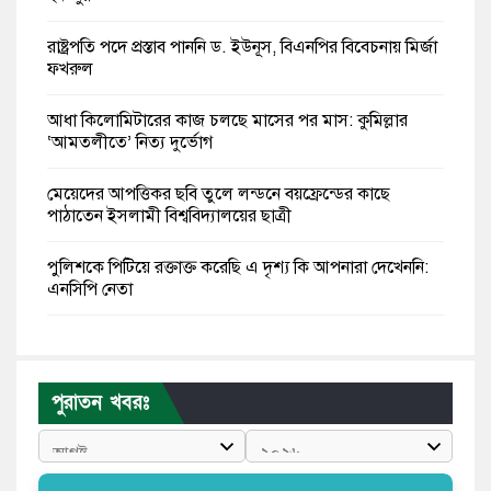
রাষ্ট্রপতি পদে প্রস্তাব পাননি ড. ইউনূস, বিএনপির বিবেচনায় মির্জা
ফখরুল
আধা কিলোমিটারের কাজ চলছে মাসের পর মাস: কুমিল্লার
‘আমতলীতে’ নিত্য দুর্ভোগ
মেয়েদের আপত্তিকর ছবি তুলে লন্ডনে বয়ফ্রেন্ডের কাছে
পাঠাতেন ইসলামী বিশ্ববিদ্যালয়ের ছাত্রী
পুলিশকে পিটিয়ে রক্তাক্ত করেছি এ দৃশ্য কি আপনারা দেখেননি:
এনসিপি নেতা
পাঁচ দেশি মাছে মিলল মাইক্রোপ্লাস্টিক, সবচেয়ে বেশি কই মাছে
বাংলাদেশী কর্মীদের আকামা নিয়ে বড় সুখবর দিলো সৌদি
পুরাতন খবরঃ
সরকার
ভারতের পূর্ব সীমান্তে এখন ‘আরেকটি পাকিস্তান’ গড়ে উঠেছে:
সজীব ওয়াজেদ জয়