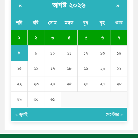
আগষ্ট ২০২৬
«
»
সাকিব আল হাসানের বাড়িতে আগুন, পেট্রলবোমা বিস্ফোরণ
শনি
রবি
সোম
মঙ্গল
বুধ
বৃহ
শুক্র
যে ডকুমেন্টারিতে আবু সাঈদের ছবি নেই, সেটা কোনো
ডকুমেন্টারি নয়: ভারপ্রাপ্ত রাষ্ট্রপতি
১
২
৩
৪
৫
৬
৭
৮
৯
১০
১১
১২
১৩
১৪
১৫
১৬
১৭
১৮
১৯
২০
২১
২২
২৩
২৪
২৫
২৬
২৭
২৮
২৯
৩০
৩১
« জুলাই
সেপ্টেম্বর »