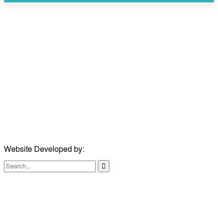
উপদেষ্টা সম্পাদক:
ইঞ্জিনিয়ার রাজীব হাসান
সম্পাদক:
মোঃ সোহরাব হোসেন (সুমন)
ঠিকানা:
গোল্ডেন টাওয়ার, আমতলী, কুমিল্লা সদর, কুমিল্লা-৩৫০০
মোবাইল:
+৮৮০১৭১৭৯৬০০৯৭
ইমেইল:
news@dailycomillanews.com
ঠিকানা:
১০৮ হোয়াইট চ্যাপেল রোড, লন্ডন ই১ ১ডিই
মোবাইল:
০৭৪১১৯৩৩২৬১
ইমেইল:
london@dailycomillanews.com
Website Developed by:
TechSmartBD.com