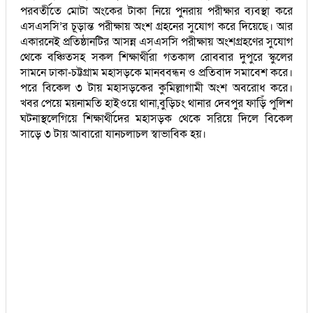
পরবর্তীতে মোটা অংকের টাকা নিয়ে পুনরায় পরীক্ষার ব্যবস্থা করে
এসএসসি’র চূড়ান্ত পরীক্ষায় অংশ গ্রহনের সুযোগ করে দিয়েছে। আর
একারনেই প্রতিষ্ঠানটির আসন্ন এসএসসি পরীক্ষায় অংশগ্রহণের সুযোগ
থেকে বঞ্চিতসহ সকল শিক্ষার্থীরা গতকাল রোববার দুপুরে স্কুলের
সামনে ঢাকা-চট্টগ্রাম মহাসড়কে মানববন্ধন ও প্রতিবাদ সমাবেশ করে।
পরে বিকেল ৩ টায় মহাসড়কের কুমিল্লাগামী অংশ অবরোধ করে।
খবর পেয়ে ময়নামতি হাইওয়ে থানা,বুড়িচং থানার দেবপুর ফাড়িঁ পুলিশ
ঘটনাস্থলেগিয়ে শিক্ষার্থীদের মহাসড়ক থেকে সরিয়ে দিলে বিকেল
সাড়ে ৩ টায় আবারো যানচলাচল স্বাভাবিক হয়।