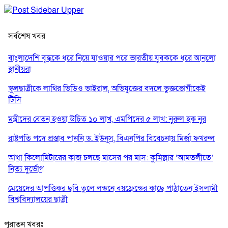
সর্বশেষ খবর
বাংলাদেশি বৃদ্ধকে ধরে নিয়ে যাওয়ার পরে ভারতীয় যুবককে ধরে আনলো
স্থানীয়রা
স্কুলছাত্রীকে লাথির ভিডিও ভাইরাল, অভিযুক্তের বদলে ভুক্তভোগীকেই
টিসি
মন্ত্রীদের বেতন হওয়া উচিত ১০ লাখ, এমপিদের ৫ লাখ: নুরুল হক নুর
রাষ্ট্রপতি পদে প্রস্তাব পাননি ড. ইউনূস, বিএনপির বিবেচনায় মির্জা ফখরুল
আধা কিলোমিটারের কাজ চলছে মাসের পর মাস: কুমিল্লার ‘আমতলীতে’
নিত্য দুর্ভোগ
মেয়েদের আপত্তিকর ছবি তুলে লন্ডনে বয়ফ্রেন্ডের কাছে পাঠাতেন ইসলামী
বিশ্ববিদ্যালয়ের ছাত্রী
পুলিশকে পিটিয়ে রক্তাক্ত করেছি এ দৃশ্য কি আপনারা দেখেননি: এনসিপি
পুরাতন খবরঃ