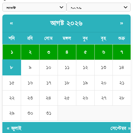
নেতা
পাঁচ দেশি মাছে মিলল মাইক্রোপ্লাস্টিক, সবচেয়ে বেশি কই মাছে
আগষ্ট ২০২৬
«
»
বাংলাদেশী কর্মীদের আকামা নিয়ে বড় সুখবর দিলো সৌদি সরকার
ভারতের পূর্ব সীমান্তে এখন ‘আরেকটি পাকিস্তান’ গড়ে উঠেছে: সজীব
শনি
রবি
সোম
মঙ্গল
বুধ
বৃহ
শুক্র
ওয়াজেদ জয়
১
২
৩
৪
৫
৬
৭
৮
৯
১০
১১
১২
১৩
১৪
১৫
১৬
১৭
১৮
১৯
২০
২১
২২
২৩
২৪
২৫
২৬
২৭
২৮
২৯
৩০
৩১
« জুলাই
সেপ্টেম্বর »