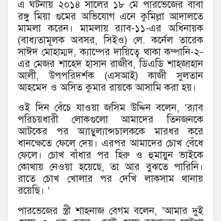
এ ঘটনায় ২০১৪ সালের ১৮ মে পারভেজের বাবা
রঙ্গু মিয়া গুমের অভিযোগ এনে কুমিল্লা আদালতে
মামলা করেন। মামলায় র‌্যাব-১১-এর অধিনায়ক
(বাধ্যতামূলক অবসর, সিইও) লে. কর্নেল তারেক
সাঈদ মোহাম্মদ, ক্যাম্পের দায়িত্বে থাকা কম্পানি-২-
এর মেজর শাহেদ হাসান রাজীব, ডিএডি শাহজাহান
আলী, উপপরিদর্শক (এসআই) কাজী সুলতান
আহমেদ ও অসিত কুমার রায়কে আসামি করা হয়।
ওই দিন বেঁচে যাওয়া জসিম উদ্দিন বলেন, ‘র‌্যাব
পরিচয়ধারী লোকগুলো আমাদের তিনজনকে
আটকের পর অ্যাম্বুল্যান্সচালককে মারধর করে
ধানক্ষেতে ফেলে দেয়। এরপর আমাদের চোখ বেঁধে
ফেলে। চোখ বাঁধার পর হিরু ও হুমায়ুন ভাইকে
কোথায় নেওয়া হয়েছে, তা আর বুঝতে পারিনি।
রাতে চোখ খোলার পর দেখি লাকসাম থানায়
রয়েছি। ’
পারভেজের স্ত্রী শাহনাজ বেগম বলেন, ‘আমার দুই