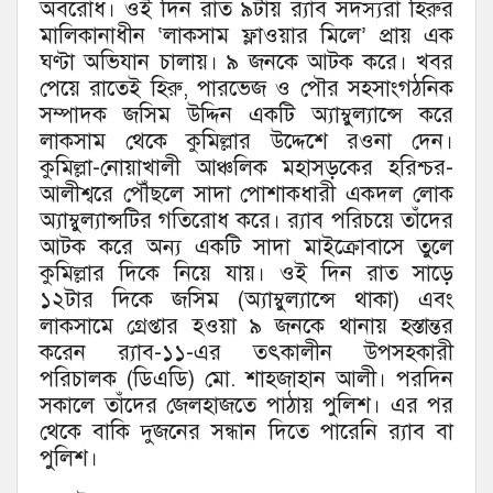
অবরোধ। ওই দিন রাত ৯টায় র‌্যাব সদস্যরা হিরুর
মালিকানাধীন ‘লাকসাম ফ্লাওয়ার মিলে’ প্রায় এক
ঘণ্টা অভিযান চালায়। ৯ জনকে আটক করে। খবর
পেয়ে রাতেই হিরু, পারভেজ ও পৌর সহসাংগঠনিক
সম্পাদক জসিম উদ্দিন একটি অ্যাম্বুল্যান্সে করে
লাকসাম থেকে কুমিল্লার উদ্দেশে রওনা দেন।
কুমিল্লা-নোয়াখালী আঞ্চলিক মহাসড়কের হরিশ্চর-
আলীশ্বরে পৌঁছলে সাদা পোশাকধারী একদল লোক
অ্যাম্বুল্যান্সটির গতিরোধ করে। র‌্যাব পরিচয়ে তাঁদের
আটক করে অন্য একটি সাদা মাইক্রোবাসে তুলে
কুমিল্লার দিকে নিয়ে যায়। ওই দিন রাত সাড়ে
১২টার দিকে জসিম (অ্যাম্বুল্যান্সে থাকা) এবং
লাকসামে গ্রেপ্তার হওয়া ৯ জনকে থানায় হস্তান্তর
করেন র‌্যাব-১১-এর তৎকালীন উপসহকারী
পরিচালক (ডিএডি) মো. শাহজাহান আলী। পরদিন
সকালে তাঁদের জেলহাজতে পাঠায় পুলিশ। এর পর
থেকে বাকি দুজনের সন্ধান দিতে পারেনি র‌্যাব বা
পুলিশ।