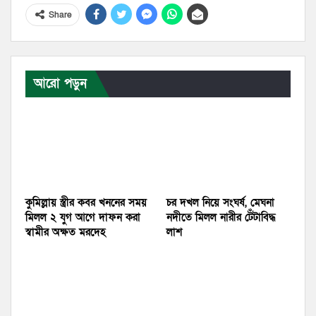
Share
আরো পড়ুন
কুমিল্লায় স্ত্রীর কবর খননের সময়
চর দখল নিয়ে সংঘর্ষ, মেঘনা
মিলল ২ যুগ আগে দাফন করা
নদীতে মিলল নারীর টেঁটাবিদ্ধ
স্বামীর অক্ষত মরদেহ
লাশ