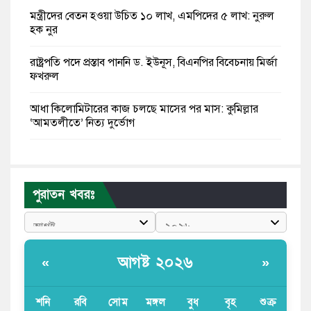
মন্ত্রীদের বেতন হওয়া উচিত ১০ লাখ, এমপিদের ৫ লাখ: নুরুল
হক নুর
রাষ্ট্রপতি পদে প্রস্তাব পাননি ড. ইউনূস, বিএনপির বিবেচনায় মির্জা
ফখরুল
আধা কিলোমিটারের কাজ চলছে মাসের পর মাস: কুমিল্লার
‘আমতলীতে’ নিত্য দুর্ভোগ
মেয়েদের আপত্তিকর ছবি তুলে লন্ডনে বয়ফ্রেন্ডের কাছে
পাঠাতেন ইসলামী বিশ্ববিদ্যালয়ের ছাত্রী
পুরাতন খবরঃ
পুলিশকে পিটিয়ে রক্তাক্ত করেছি এ দৃশ্য কি আপনারা দেখেননি:
এনসিপি নেতা
পাঁচ দেশি মাছে মিলল মাইক্রোপ্লাস্টিক, সবচেয়ে বেশি কই মাছে
আগষ্ট ২০২৬
«
»
বাংলাদেশী কর্মীদের আকামা নিয়ে বড় সুখবর দিলো সৌদি
সরকার
শনি
রবি
সোম
মঙ্গল
বুধ
বৃহ
শুক্র