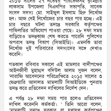
২০১৩ সালের ২৭ নভেম্বর পারভেজসহ কুমিল্লার
লাকসাম উপজেলা বিএনপির সভাপতি, সাবেক
সংসদ সদস্য মো. সাইফুল ইসলাম হিরু নিখোঁজ
হন। আজ সেই নিখোঁজের চার বছর পার হচ্ছে। এই
চার বছরে ঘটনা তদন্তে সরকারি কর্তৃপক্ষের
গাফিলতির অভিযোগ পাওয়া গেছে। ২৮ দফা সময়
বাড়িয়েও তদন্তকাজ শেষ করতে পারেনি পুলিশের
অপরাধ তদন্ত বিভাগ (সিআইডি)। এমনকি তারা
নিখোঁজ দুই পরিবারের সদস্যদের সঙ্গে দেখাও
করেনি।
গতকাল রবিবার সকালে এই মামলার বাদীপক্ষের
আইনজীবী মুহাম্মদ বদিউল আলম সুজন বলেন,
‘নারাজি আবেদনের পরিপ্রেক্ষিতে ২০১৫ সালের ৩
ফেব্রুয়ারি আদালত মামলাটি সিআইডিকে পুনরায়
তদন্ত করে প্রতিবেদন দাখিলের নির্দেশ দেন।
এ পর্যন্ত ২৮ দফা সময় পার হলেও প্রতিবেদন
দাখিল করেননি কর্মকর্তা। ’ তিনি আরো বলেন,
‘মামলাটি তদন্তে সরকার বা যথাযথ কর্তৃপক্ষের