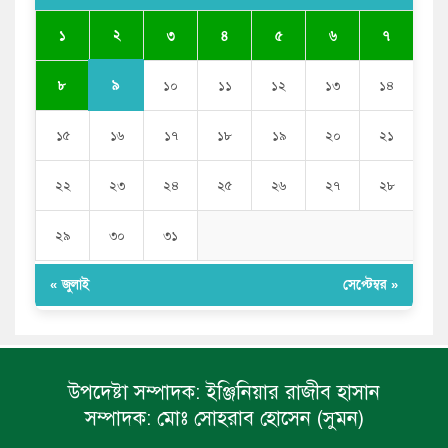
ভারতের পূর্ব সীমান্তে এখন ‘আরেকটি পাকিস্তান’ গড়ে উঠেছে:
২
১
৩
৪
৫
৬
৭
সজীব ওয়াজেদ জয়
৯
৮
১০
১১
১২
১৩
১৪
১৫
১৬
১৭
১৮
১৯
২০
২১
২২
২৩
২৪
২৫
২৬
২৭
২৮
২৯
৩০
৩১
« জুলাই
সেপ্টেম্বর »
উপদেষ্টা সম্পাদক:
ইঞ্জিনিয়ার রাজীব হাসান
সম্পাদক:
মোঃ সোহরাব হোসেন (সুমন)