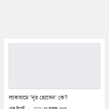
লাকসামে ‘নূর হোসেন’ কে?
২৭ নভেম্বর, ২০১৭
ডেস্ক রিপোর্ট
প্রকাশঃ