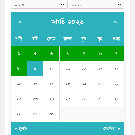
এনসিপি নেতা
পাঁচ দেশি মাছে মিলল মাইক্রোপ্লাস্টিক, সবচেয়ে বেশি কই মাছে
আগষ্ট ২০২৬
«
»
বাংলাদেশী কর্মীদের আকামা নিয়ে বড় সুখবর দিলো সৌদি
সরকার
শনি
রবি
সোম
মঙ্গল
বুধ
বৃহ
শুক্র
ভারতের পূর্ব সীমান্তে এখন ‘আরেকটি পাকিস্তান’ গড়ে উঠেছে:
২
১
৩
৪
৫
৬
৭
সজীব ওয়াজেদ জয়
৯
৮
১০
১১
১২
১৩
১৪
১৫
১৬
১৭
১৮
১৯
২০
২১
২২
২৩
২৪
২৫
২৬
২৭
২৮
২৯
৩০
৩১
« জুলাই
সেপ্টেম্বর »