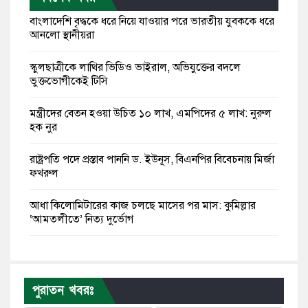
বাংলাদেশি বৃদ্ধকে ধরে নিয়ে যাওয়ার পরে ভারতীয় যুবককে ধরে
আনলো স্থানীয়রা
স্কুলছাত্রীকে লাথির ভিডিও ভাইরাল, অভিযুক্তের বদলে
ভুক্তভোগীকেই টিসি
মন্ত্রীদের বেতন হওয়া উচিত ১০ লাখ, এমপিদের ৫ লাখ: নুরুল
হক নুর
রাষ্ট্রপতি পদে প্রস্তাব পাননি ড. ইউনূস, বিএনপির বিবেচনায় মির্জা
ফখরুল
আধা কিলোমিটারের কাজ চলছে মাসের পর মাস: কুমিল্লার
‘আমতলীতে’ নিত্য দুর্ভোগ
মেয়েদের আপত্তিকর ছবি তুলে লন্ডনে বয়ফ্রেন্ডের কাছে
পাঠাতেন ইসলামী বিশ্ববিদ্যালয়ের ছাত্রী
পুরাতন খবরঃ
পুলিশকে পিটিয়ে রক্তাক্ত করেছি এ দৃশ্য কি আপনারা দেখেননি: