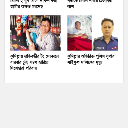
মিলল ২ যুগ আগে দাফন করা
নদীতে মিলল নারীর টেঁটাবিদ্ধ
স্বামীর অক্ষত মরদেহ
লাশ
কুমিল্লায় প্রতিবন্ধীর টং দোকানে
কুমিল্লার অতিরিক্ত পুলিশ সুপার
বারবার চুরি, সম্বল হারিয়ে
সাইফুল মালিকের মৃত্যু
দিশেহারা পরিবার