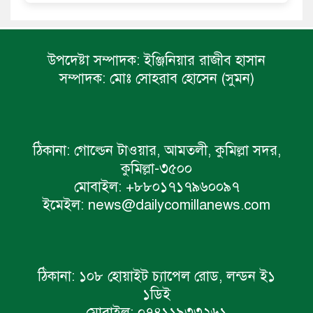
উপদেষ্টা সম্পাদক:
ইঞ্জিনিয়ার রাজীব হাসান
সম্পাদক:
মোঃ সোহরাব হোসেন (সুমন)
ঠিকানা:
গোল্ডেন টাওয়ার, আমতলী, কুমিল্লা সদর,
কুমিল্লা-৩৫০০
মোবাইল:
+৮৮০১৭১৭৯৬০০৯৭
ইমেইল:
news@dailycomillanews.com
ঠিকানা:
১০৮ হোয়াইট চ্যাপেল রোড, লন্ডন ই১
১ডিই
মোবাইল:
০৭৪১১৯৩৩২৬১