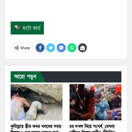
ফটো কার্ড
Share
আরো পড়ুন
কুমিল্লায় স্ত্রীর কবর খননের সময়
চর দখল নিয়ে সংঘর্ষ, মেঘনা