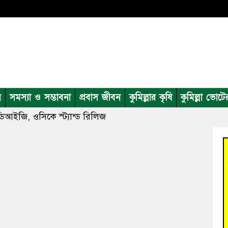
ন
সমস্যা ও সম্ভাবনা
প্রবাস জীবন
কুমিল্লার কৃষি
কুমিল্লা ভোটে
িআইজি, ওসিকে স্ট্যান্ড রিলিজ