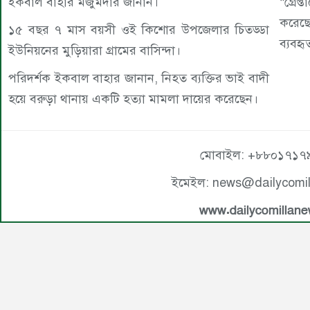
ইকবাল বাহার মজুমদার জানান।
“গ্রেপ
করেছ
১৫ বছর ৭ মাস বয়সী ওই কিশোর উপজেলার চিতড্ডা
ব্যবহৃ
ইউনিয়নের মুড়িয়ারা গ্রামের বাসিন্দা।
পরিদর্শক ইকবাল বাহার জানান, নিহত ব্যক্তির ভাই বাদী
হয়ে বরুড়া থানায় একটি হত্যা মামলা দায়ের করেছেন।
মোবাইল: +৮৮০১৭১৭
ইমেইল: news@dailycomi
www.dailycomillan