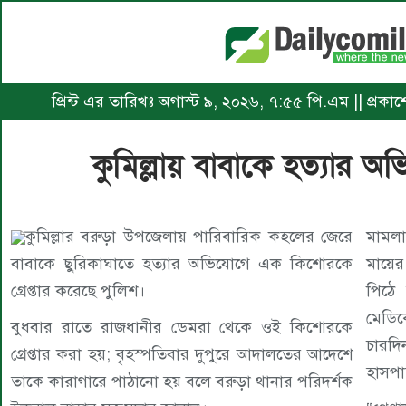
প্রিন্ট এর তারিখঃ অগাস্ট ৯, ২০২৬, ৭:৫৫ পি.এম || প্রকাশের
কুমিল্লায় বাবাকে হত্যার অভ
কুমিল্লার বরুড়া উপজেলায় পারিবারিক কহলের জেরে
মামলা
বাবাকে ছুরিকাঘাতে হত্যার অভিযোগে এক কিশোরকে
মায়ের
গ্রেপ্তার করেছে পুলিশ।
পিঠে 
মেডিক
বুধবার রাতে রাজধানীর ডেমরা থেকে ওই কিশোরকে
চারদি
গ্রেপ্তার করা হয়; বৃহস্পতিবার দুপুরে আদালতের আদেশে
হাসপা
তাকে কারাগারে পাঠানো হয় বলে বরুড়া থানার পরিদর্শক